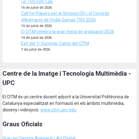
i el TRS Film Lab
16 de juliol de 2026
Call for Papers per al Simposi I3V i el Congrés
d’Animació de l’Indie Games TRS 2026
15 de juliol de 2026
El CITM celebra la gran festa de graduació 2026
14 de juliol de 2026
Èxit del 1r Summer Camp del CITM
7 de juliol de 2026
Centre de la Imatge i Tecnologia Multimèdia -
UPC
El CITM és un centre docent adscrit a la Universitat Politècnica de
Catalunya especialitzat en formació en els àmbits multimèdia,
disseny i videojocs.
www.citm.upc.edu
Graus Oficials
Grau en Disseny Animació
i Art Digital