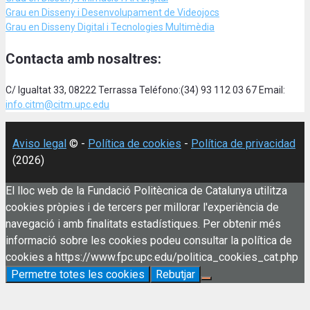
Grau en Disseny i Desenvolupament de Videojocs
Grau en Disseny Digital i Tecnologies Multimèdia
Contacta amb nosaltres:
C/ Igualtat 33, 08222 Terrassa Teléfono:(34) 93 112 03 67 Email:
info.citm@citm.upc.edu
Aviso legal
© -
Política de cookies
-
Política de privacidad
(2026)
El lloc web de la Fundació Politècnica de Catalunya utilitza
cookies pròpies i de tercers per millorar l'experiència de
navegació i amb finalitats estadístiques. Per obtenir més
informació sobre les cookies podeu consultar la política de
cookies a https://www.fpc.upc.edu/politica_cookies_cat.php
Permetre totes les cookies
Rebutjar