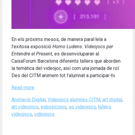
En els pròxims mesos, de manera paral·lela a
l’exitosa exposició
Homo Ludens: Videojocs per
Entendre el Present
, es desenvoluparan al
CaixaForum Barcelona diferents tallers que aborden
la temàtica del videojoc, així com una jornada de rol.
Des del CITM animem tot l’alumnat a participar-hi.
Read more
Categories
Tags
Animació Digital
,
Videojocs
alumnes CITM
,
art digital
,
art videojocs
,
exposicions
,
so videojocs
,
tallers
videojocs
,
videojocs