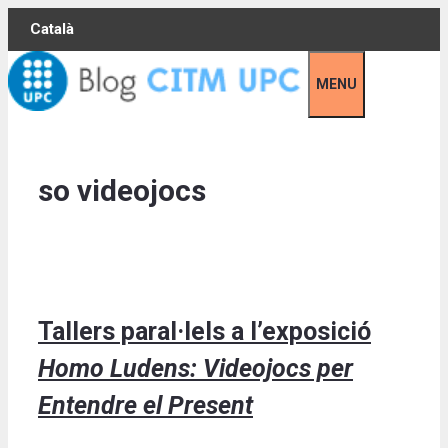
Skip
Català
to
content
MENU
so videojocs
Tallers paral·lels a l’exposició
Homo Ludens: Videojocs per
Entendre el Present