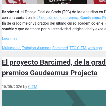
Barcimed
, el Trabajo Final de Grado (TFG) de los estudios en
con un
accésit
en la
9ª edición de los premios
Gaudeamus Pr
fin de grado mejor valorados del último curso académico en el 
notable y que destacan por su creatividad, originalidad y excele
Leer más
Categories
Tags
Multimedia
,
Trabajos Alumnos
Barcimed
,
TFG CITM
,
web app
El proyecto Barcimed, de la gra
premios Gaudeamus Projecta
15/05/2026
by
CITM