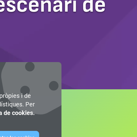
 escenari de
pròpies i de
dístiques. Per
ca de cookies.