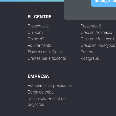
Rebutjar to
EL CENTRE
ESTUDIS
Presentació
Presentació
Qui som
Grau en Animació
On som?
Grau en Multimèdia
Equipaments
Graus en Videojocs
Sistema de la Qualitat
Doctorat
Ofertes per a docents
Postgraus
EMPRESA
Estudiants en pràctiques
Borsa de treball
Desenvolupament de
projectes