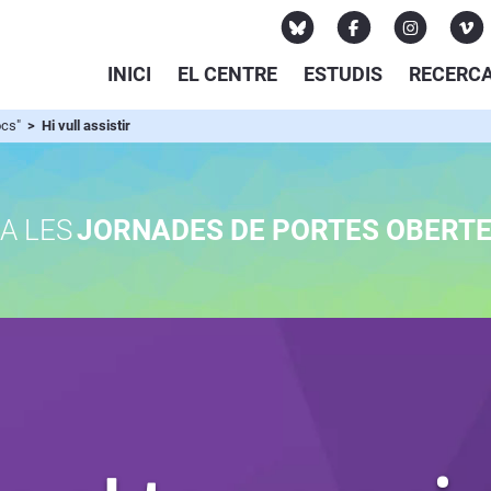
INICI
EL CENTRE
ESTUDIS
RECERC
jocs"
> Hi vull assistir
A LES
JORNADES DE PORTES OBERT