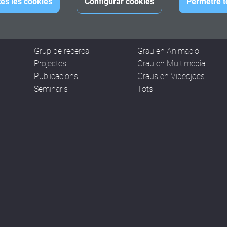
tes les cookies
Configurar cookies
Permetre t
RECERCA
TREBALLS
Grup de recerca
Grau en Animació
Projectes
Grau en Multimèdia
Publicacions
Graus en Videojocs
Seminaris
Tots