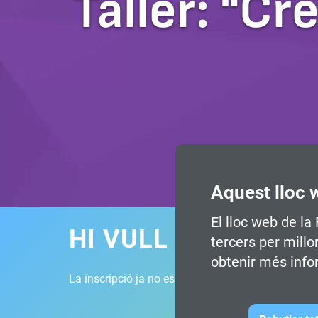
Taller: "Cr
Aquest lloc 
El lloc web de la
HI VULL ASSISTIR
tercers per millo
obtenir més info
La inscripció ja no està disponible.