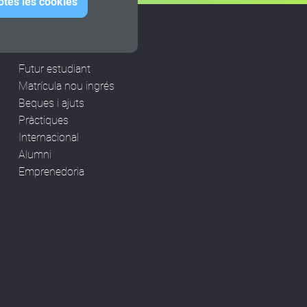
otes les cookies
ESTUDIANTS
Futur estudiant
Matrícula nou ingrés
Beques i ajuts
Pràctiques
Internacional
Alumni
Emprenedoria