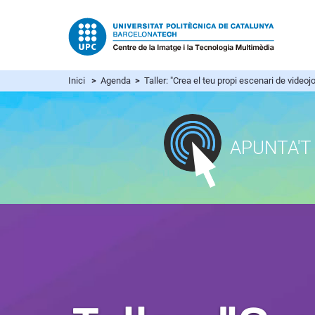
Inici
>
Agenda
>
Taller: "Crea el teu propi escenari de video
APUNTA'T 