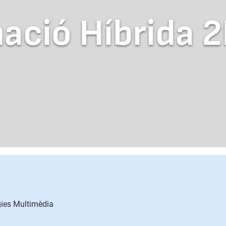
ació Híbrida 
gies Multimèdia