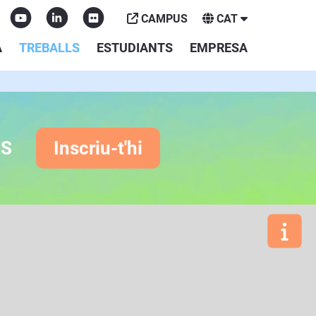
CAMPUS
CAT
A
TREBALLS
ESTUDIANTS
EMPRESA
ES
Inscriu-t'hi