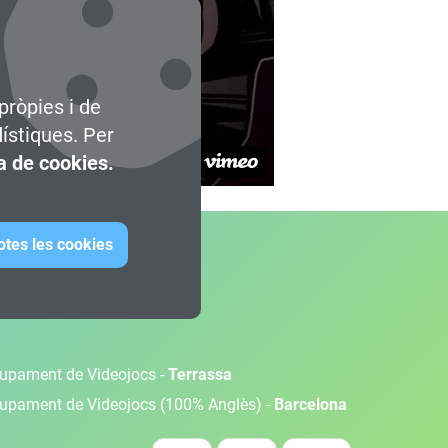
pròpies i de
dístiques. Per
ca de cookies.
otes les cookies
olupament de Videojocs -
Terrassa
olupament de Videojocs (100% Anglès) -
Barcelona