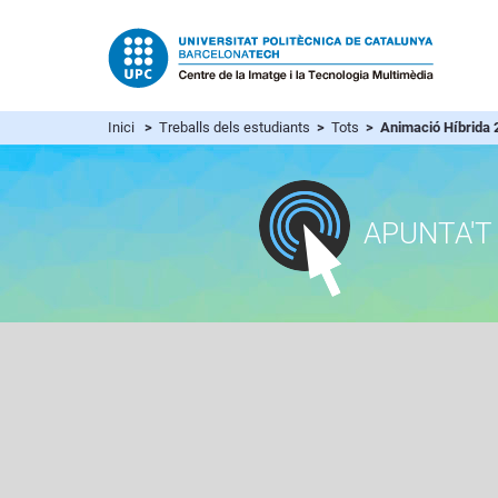
Inici
>
Treballs dels estudiants
>
Tots
> Animació Híbrida 
APUNTA'T 