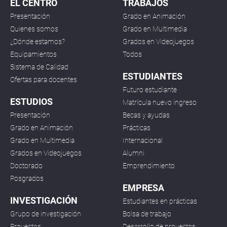
EL CENTRO
TRABAJOS
Presentación
Grado en Animación
Quienes somos
Grado en Multimedia
¿Dónde estamos?
Grados en Videojuegos
Equipamientos
Todos
Sistema de Calidad
ESTUDIANTES
Ofertas para docentes
Futuro estudiante
ESTUDIOS
Matrícula nuevo ingreso
Presentación
Becas y ayudas
Grado en Animación
Prácticas
Grado en Multimedia
Internacional
Grados en Videojuegos
Alumni
Doctorado
Emprendimiento
Posgrados
EMPRESA
INVESTIGACIÓN
Estudiantes en prácticas
Grupo de investigación
Bolsa de trabajo
Proyectos
Desarrollo de proyectos