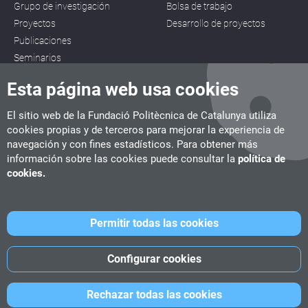
Grupo de investigación
Bolsa de trabajo
Proyectos
Desarrollo de proyectos
Publicaciones
Seminarios
Esta página web usa cookies
El sitio web de la Fundació Politècnica de Catalunya utiliza
cookies propias y de terceros para mejorar la experiencia de
navegación y con fines estadísticos. Para obtener más
CITM
información sobre las cookies puede consultar la
política de
C/ de la Igualtat, 33, 08222 Terrassa
cookies.
Tel. 93 112 03 67
info.citm@citm.upc.edu
Permitir todas las cookies
UPC
UPC School
UPC Videogames
Configurar cookies
©
Fundació Politècnica de Catalunya
-
Avíso legal
-
Política de
Rechazar todas las cookies
cookies
-
Política de privacidad