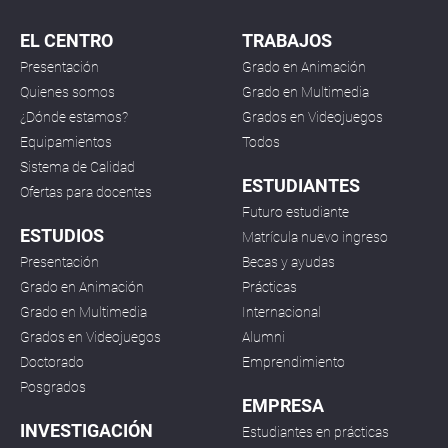
EL CENTRO
TRABAJOS
Presentación
Grado en Animación
Quienes somos
Grado en Multimedia
¿Dónde estamos?
Grados en Videojuegos
Equipamientos
Todos
Sistema de Calidad
ESTUDIANTES
Ofertas para docentes
Futuro estudiante
ESTUDIOS
Matrícula nuevo ingreso
Presentación
Becas y ayudas
Grado en Animación
Prácticas
Grado en Multimedia
Internacional
Grados en Videojuegos
Alumni
Doctorado
Emprendimiento
Posgrados
EMPRESA
INVESTIGACIÓN
Estudiantes en prácticas