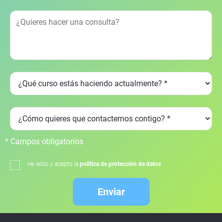
* Campos obligatorios
He leído y acepto la
política de protección de datos
Enviar