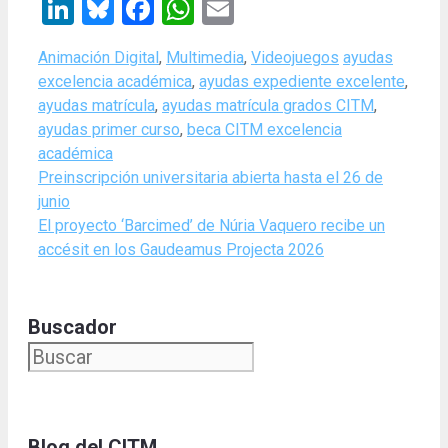
LinkedIn
Bluesky
Facebook
WhatsApp
Email
Categories
Tags
Animación Digital
,
Multimedia
,
Videojuegos
ayudas
excelencia académica
,
ayudas expediente excelente
,
ayudas matrícula
,
ayudas matrícula grados CITM
,
ayudas primer curso
,
beca CITM excelencia
académica
Preinscripción universitaria abierta hasta el 26 de
junio
El proyecto ‘Barcimed’ de Núria Vaquero recibe un
accésit en los Gaudeamus Projecta 2026
Buscador
Blog del CITM