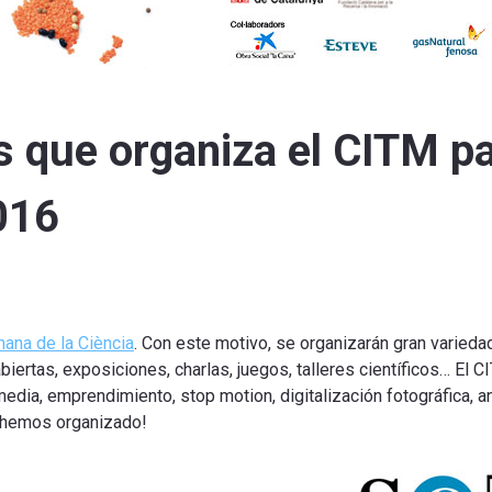
es que organiza el CITM pa
016
ana de la Ciència
. Con este motivo, se organizarán gran varieda
s abiertas, exposiciones, charlas, juegos, talleres científicos… E
dia, emprendimiento, stop motion, digitalización fotográfica, a
e hemos organizado!