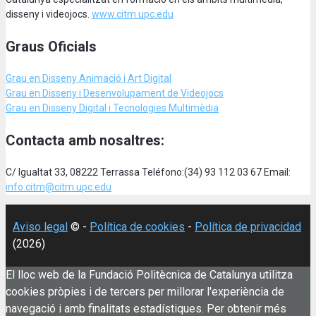
disseny i videojocs.
www.citm.upc.edu
Graus Oficials
Grau en Disseny Animació
i Art Digital
Grau en Disseny i Desenvolupament de Videojocs
Grau en Disseny Digital i Tecnologies Multimèdia
Contacta amb nosaltres:
C/ Igualtat 33, 08222 Terrassa Teléfono:(34) 93 112 03 67 Email:
info.citm@citm.upc.edu
Aviso legal
© -
Política de cookies
-
Política de privacidad
(2026)
El lloc web de la Fundació Politècnica de Catalunya utilitza
cookies pròpies i de tercers per millorar l'experiència de
navegació i amb finalitats estadístiques. Per obtenir més