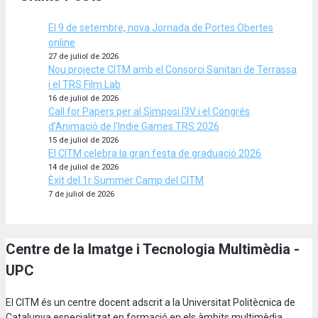
El 9 de setembre, nova Jornada de Portes Obertes
online
27 de juliol de 2026
Nou projecte CITM amb el Consorci Sanitari de Terrassa
i el TRS Film Lab
16 de juliol de 2026
Call for Papers per al Simposi I3V i el Congrés
d’Animació de l’Indie Games TRS 2026
15 de juliol de 2026
El CITM celebra la gran festa de graduació 2026
14 de juliol de 2026
Èxit del 1r Summer Camp del CITM
7 de juliol de 2026
Centre de la Imatge i Tecnologia Multimèdia -
UPC
El CITM és un centre docent adscrit a la Universitat Politècnica de
Catalunya especialitzat en formació en els àmbits multimèdia,