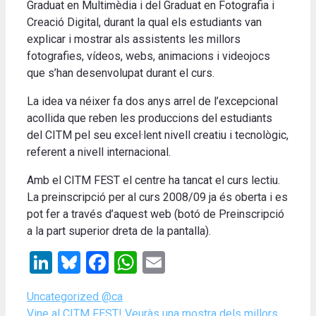
Graduat en Multimèdia i del Graduat en Fotografia i
Creació Digital, durant la qual els estudiants van
explicar i mostrar als assistents les millors
fotografies, vídeos, webs, animacions i videojocs
que s’han desenvolupat durant el curs.
La idea va néixer fa dos anys arrel de l’excepcional
acollida que reben les produccions del estudiants
del CITM pel seu excel·lent nivell creatiu i tecnològic,
referent a nivell internacional.
Amb el CITM FEST el centre ha tancat el curs lectiu.
La preinscripció per al curs 2008/09 ja és oberta i es
pot fer a través d’aquest web (botó de Preinscripció
a la part superior dreta de la pantalla).
LinkedIn
Bluesky
Facebook
WhatsApp
Email
Categories
Uncategorized @ca
Vine al CITM FEST! Veuràs una mostra dels millors