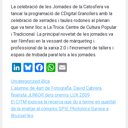
La celebració de les Jornades de la Catosfera va
tancar la programació de CDigital Granollers amb la
celebració de xerrades i taules rodones al plenari
que va tenir lloc a La Troca. Centre de Cultura Popular
i Tradicional. La principal novetat de les jornades va
ser l’èmfasi en la vessant de màrqueting i
professional de la xarxa 2.0 i l’increment de tallers i
espais de trobada paral·lels a les jornades.
LinkedIn
Bluesky
Facebook
WhatsApp
Email
Categories
Uncategorized @ca
L’alumne de 4art de Fotografia, David Cabrera,
finalista JUNIOR dels premis LUX 2009
El CITM exposa la recerca que du a terme en qualitat
de la imatge al congrés SPIE Photonics Europe a
Brussel·les