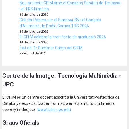
Nou projecte CITM amb el Consorci Sanitari de Terrassa
i el TRS Film Lab
16 de juliol de 2026
Call for Papers per al Simposi I3V i el Congrés
d’Animació de l’Indie Games TRS 2026
15 de juliol de 2026
El CITM celebra la gran festa de graduació 2026
14 de juliol de 2026
Èxit del 1r Summer Camp del CITM
7 de juliol de 2026
Centre de la Imatge i Tecnologia Multimèdia -
UPC
El CITM és un centre docent adscrit a la Universitat Politècnica de
Catalunya especialitzat en formació en els àmbits multimèdia,
disseny i videojocs.
www.citm.upc.edu
Graus Oficials