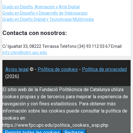
Grado en Diseño, Animación
y Arte Digital
Grado en Disseño y Desarrollo de Videojuegos
Grado en Diseño Digital y Tecnologias Multimedia
Contacta con nosotros:
C/ Igualtat 33, 08222 Terrassa Teléfono:(34) 93 112 03 67 Email:
info.citm@citm.upc.edu
Aviso legal
© -
Política de cookies
-
Política de privacidad
(2026)
El sitio web de la Fundació Politècnica de Catalunya utiliza
cookies propias y de terceros para mejorar la experiencia de
navegación y con fines estadísticos. Para obtener más
información sobre las cookies puede consultar la política de
cookies en
https://www.fpc.upc.edu/politica_cookies_esp.php
Permitir todas las cookies
Rechazar