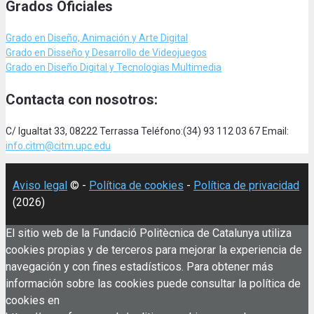
Grados Oficiales
Grado en Diseño, Animación
y Arte Digital
Grado en Disseño y Desarrollo de Videojuegos
Grado en Diseño Digital y Tecnologias Multimedia
Contacta con nosotros:
C/ Igualtat 33, 08222 Terrassa Teléfono:(34) 93 112 03 67 Email:
info.citm@citm.upc.edu
Aviso legal
© -
Política de cookies
-
Política de privacidad
(2026)
El sitio web de la Fundació Politècnica de Catalunya utiliza
cookies propias y de terceros para mejorar la experiencia de
navegación y con fines estadísticos. Para obtener más
información sobre las cookies puede consultar la política de
cookies en