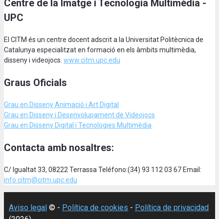
Centre de la Imatge i Tecnologia Multimèdia -
UPC
El CITM és un centre docent adscrit a la Universitat Politècnica de
Catalunya especialitzat en formació en els àmbits multimèdia,
disseny i videojocs.
www.citm.upc.edu
Graus Oficials
Grau en Disseny Animació
i Art Digital
Grau en Disseny i Desenvolupament de Videojocs
Grau en Disseny Digital i Tecnologies Multimèdia
Contacta amb nosaltres:
C/ Igualtat 33, 08222 Terrassa Teléfono:(34) 93 112 03 67 Email:
info.citm@citm.upc.edu
Aviso legal
© -
Política de cookies
-
Política de privacidad