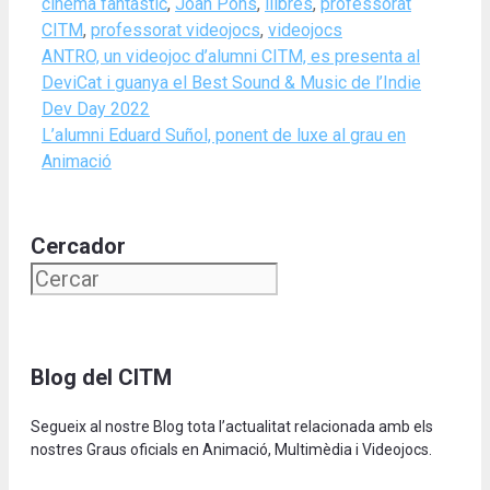
cinema fantàstic
,
Joan Pons
,
llibres
,
professorat
CITM
,
professorat videojocs
,
videojocs
ANTRO, un videojoc d’alumni CITM, es presenta al
DeviCat i guanya el Best Sound & Music de l’Indie
Dev Day 2022
L’alumni Eduard Suñol, ponent de luxe al grau en
Animació
Cercador
Blog del CITM
Segueix al nostre Blog tota l’actualitat relacionada amb els
nostres Graus oficials en Animació, Multimèdia i Videojocs.