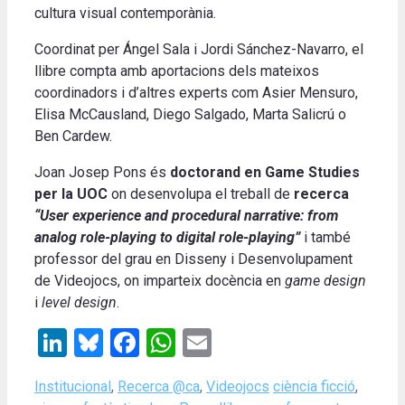
cultura visual contemporània.
Coordinat per Ángel Sala i Jordi Sánchez-Navarro, el
llibre compta amb aportacions dels mateixos
coordinadors i d’altres experts com Asier Mensuro,
Elisa McCausland, Diego Salgado, Marta Salicrú o
Ben Cardew.
Joan Josep Pons és
doctorand en Game Studies
per la UOC
on desenvolupa el treball de
recerca
“User experience and procedural narrative: from
analog role-playing to digital role-playing”
i també
professor del grau en Disseny i Desenvolupament
de Videojocs, on imparteix docència en
game design
i
level design
.
LinkedIn
Bluesky
Facebook
WhatsApp
Email
Categories
Tags
Institucional
,
Recerca @ca
,
Videojocs
ciència ficció
,