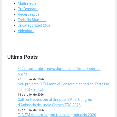
Multimèdia
Professorat
Recerca @ca
Treballs Alumnes
Uncategorized @ca
Videojocs
Últims Posts
El 9 de setembre, nova Jornada de Portes Obertes
online
27 de juliol de 2026
Nou projecte CITM amb el Consorci Sanitari de Terrassa
i el TRS Film Lab
16 de juliol de 2026
Call for Papers per al Simposi I3V i el Congrés
d’Animació de l’Indie Games TRS 2026
15 de juliol de 2026
El CITM celebra la gran festa de graduació 2026