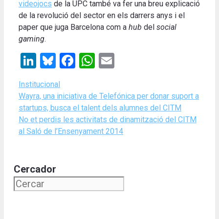
videojocs
de la UPC també va fer una breu explicació
de la revolució del sector en els darrers anys i el
paper que juga Barcelona com a
hub
del
social
gaming
.
LinkedIn
Bluesky
Facebook
WhatsApp
Email
Categories
Institucional
Wayra, una iniciativa de Telefónica per donar suport a
startups, busca el talent dels alumnes del CITM
No et perdis les activitats de dinamització del CITM
al Saló de l’Ensenyament 2014
Cercador