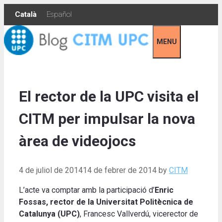
Skip
Català
Español
to
content
MENU
El rector de la UPC visita el
CITM per impulsar la nova
àrea de videojocs
4 de juliol de 2014
14 de febrer de 2014
by
CITM
L’acte va comptar amb la participació d’
Enric
Fossas, rector de la Universitat Politècnica de
Catalunya (UPC)
, Francesc Vallverdú, vicerector de