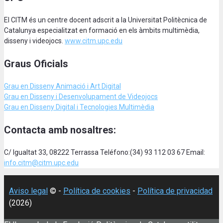
El CITM és un centre docent adscrit a la Universitat Politècnica de
Catalunya especialitzat en formació en els àmbits multimèdia,
disseny i videojocs.
www.citm.upc.edu
Graus Oficials
Grau en Disseny Animació
i Art Digital
Grau en Disseny i Desenvolupament de Videojocs
Grau en Disseny Digital i Tecnologies Multimèdia
Contacta amb nosaltres:
C/ Igualtat 33, 08222 Terrassa Teléfono:(34) 93 112 03 67 Email:
info.citm@citm.upc.edu
Aviso legal
© -
Política de cookies
-
Política de privacidad
(2026)