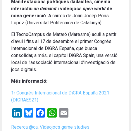
Manifestacions poètiques dadaistes, cinema
interactiu
on demand
i videojocs
open world
de
nova generació.
A càrrec de Joan Josep Pons
López (Universitat Politècnica de Catalunya).
El TecnoCampus de Mataró (Maresme) acull a partir
d’avui i fins al 17 de desembre el primer Congrés
Internacional de DiGRA España, que busca
consolidar, a més, el capítol DiGRA Spain, una versió
local de l’associació internacional d’investigació de
jocs digitals.
Més informació:
1r Congrés Internacional de DiGRA España 2021
(DIGRAES21)
LinkedIn
Bluesky
Facebook
WhatsApp
Email
Categories
Tags
Recerca @ca
,
Videojocs
game studies