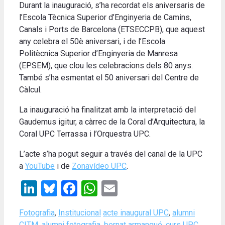
Durant la inauguració, s’ha recordat els aniversaris de
l’Escola Tècnica Superior d’Enginyeria de Camins,
Canals i Ports de Barcelona (ETSECCPB), que aquest
any celebra el 50è aniversari, i de l’Escola
Politècnica Superior d’Enginyeria de Manresa
(EPSEM), que clou les celebracions dels 80 anys.
També s’ha esmentat el 50 aniversari del Centre de
Càlcul.
La inauguració ha finalitzat amb la interpretació del
Gaudemus igitur, a càrrec de la Coral d’Arquitectura, la
Coral UPC Terrassa i l’Orquestra UPC.
L’acte s’ha pogut seguir a través del canal de la UPC
a
YouTube
i de
Zonavídeo UPC
.
LinkedIn
Bluesky
Facebook
WhatsApp
Email
Categories
Tags
Fotografia
,
Institucional
acte inaugural UPC
,
alumni
CITM
,
alumni fotografia
,
bernat armangué
,
curs UPC
,