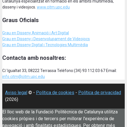
Catalunya especialitzat en formació en els àmbits multimèdia,
disseny i videojocs.
www.citm.upc.edu
Graus Oficials
Grau en Disseny Animació
i Art Digital
Grau en Disseny i Desenvolupament de Videojocs
Grau en Disseny Digital i Tecnologies Multimèdia
Contacta amb nosaltres:
C/ Igualtat 33, 08222 Terrassa Teléfono:(34) 93 112 03 67 Email:
info.citm@citm.upc.edu
Aviso legal
© -
Política de cookies
-
Política de privacidad
(2026)
El lloc web de la Fundació Politècnica de Catalunya utilitza
cookies pròpies i de tercers per millorar l'experiència de
navegació i amb finalitats estadístiques. Per obtenir més