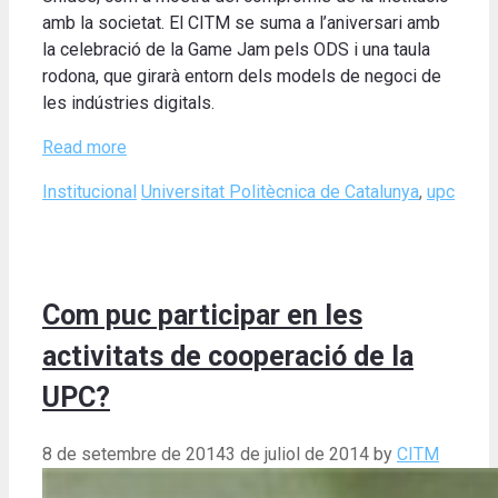
amb la societat. El CITM se suma a l’aniversari amb
la celebració de la Game Jam pels ODS i una taula
rodona, que girarà entorn dels models de negoci de
les indústries digitals.
Read more
Categories
Tags
Institucional
Universitat Politècnica de Catalunya
,
upc
Com puc participar en les
activitats de cooperació de la
UPC?
8 de setembre de 2014
3 de juliol de 2014
by
CITM