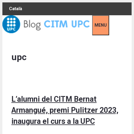
Skip
Català
to
content
MENU
upc
L’alumni del CITM Bernat
Armangué, premi Pulitzer 2023,
inaugura el curs a la UPC