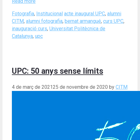
Read more
Categories
Tags
Fotografia
,
Institucional
acte inaugural UPC
,
alumni
CITM
,
alumni fotografia
,
bernat armangué
,
curs UPC
,
inauguració curs
,
Universitat Politècnica de
Catalunya
,
upc
UPC: 50 anys sense límits
4 de març de 2021
25 de novembre de 2020
by
CITM