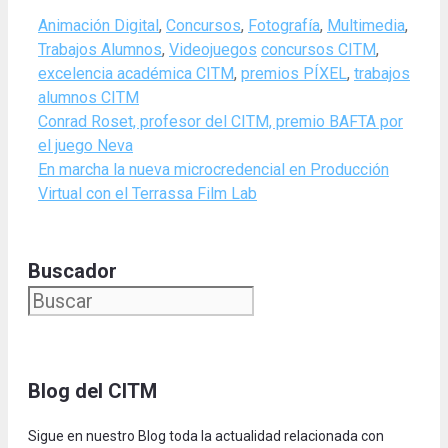
Categories
Animación Digital
,
Concursos
,
Fotografía
,
Multimedia
,
Tags
Trabajos Alumnos
,
Videojuegos
concursos CITM
,
excelencia académica CITM
,
premios PÍXEL
,
trabajos
alumnos CITM
Conrad Roset, profesor del CITM, premio BAFTA por
el juego Neva
En marcha la nueva microcredencial en Producción
Virtual con el Terrassa Film Lab
Buscador
Blog del CITM
Sigue en nuestro Blog toda la actualidad relacionada con