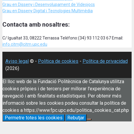
Grau en Disseny i Desenvolupament de Videojocs
Grau en Disseny Digital i Tecnologies Multimèdia
Contacta amb nosaltres:
C/ Igualtat 33, 08222 Terrassa Teléfono:(34) 93 112 03 67 Email:
info.citm@citm.upc.edu
Aviso legal
© -
Política de cookies
-
Política de privacidad
(2026)
El lloc web de la Fundació Politècnica de Catalunya utilitza
cookies pròpies i de tercers per millorar l'experiència de
navegació i amb finalitats estadístiques. Per obtenir més
informació sobre les cookies podeu consultar la política de
cookies a https://www.fpc.upc.edu/politica_cookies_cat.php
Permetre totes les cookies
Rebutjar