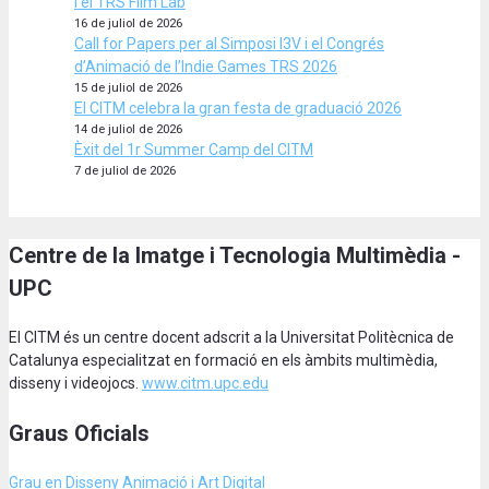
i el TRS Film Lab
16 de juliol de 2026
Call for Papers per al Simposi I3V i el Congrés
d’Animació de l’Indie Games TRS 2026
15 de juliol de 2026
El CITM celebra la gran festa de graduació 2026
14 de juliol de 2026
Èxit del 1r Summer Camp del CITM
7 de juliol de 2026
Centre de la Imatge i Tecnologia Multimèdia -
UPC
El CITM és un centre docent adscrit a la Universitat Politècnica de
Catalunya especialitzat en formació en els àmbits multimèdia,
disseny i videojocs.
www.citm.upc.edu
Graus Oficials
Grau en Disseny Animació
i Art Digital