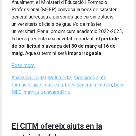
Anualment, el Ministeri d’Educació i Formació
Professional (MEFP) convoca la beca de caràcter
general adreçada a persones que cursin estudis
universitaris oficials de grau i/o de màster
universitari. Per al pròxim curs acadèmic 2022-2023,
la beca presenta una novetat important:
el període
de sol·licitud s’avança del
30 de març al 16 de
maig.
Aquest termini serà
improrrogable.
Read more
Categories
Tags
Animació Digital
,
Multimèdia
,
Videojocs
ajuts
formació
,
ajuts matrícula
,
beca general ministeri
,
beca
MEC
,
matrícula universitària
El CITM ofereix ajuts en la