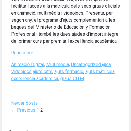
facilitar l’accés a la matrícula dels seus graus oficials
en animació, multimèdia i videojocs. Presenta, per
segon any, el programa d’ajuts complementari a les
beques del Ministerio de Educación y Formación
Profesional i també les dues ajudes d’import íntegre
del primer curs per premiar l’excel·lència acadèmica.
Read more
Categories
Animació Digital
,
Multimèdia
,
Uncategorized @ca
,
Tags
Videojocs
ajuts citm
,
ajuts formació
,
ajuts matrícula
,
excel·lència acadèmica
,
graus CITM
Newer posts
Page
Page
←
Previous
1
2