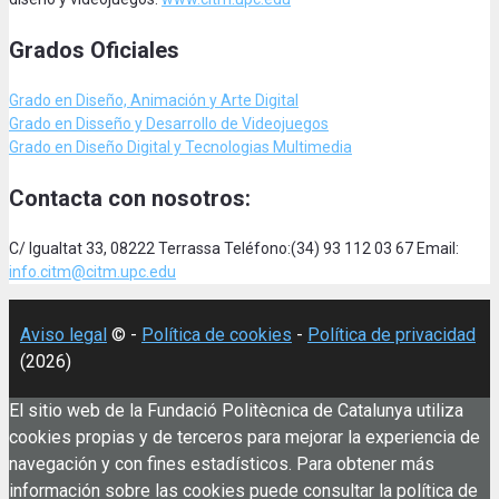
Grados Oficiales
Grado en Diseño, Animación
y Arte Digital
Grado en Disseño y Desarrollo de Videojuegos
Grado en Diseño Digital y Tecnologias Multimedia
Contacta con nosotros:
C/ Igualtat 33, 08222 Terrassa Teléfono:(34) 93 112 03 67 Email:
info.citm@citm.upc.edu
Aviso legal
© -
Política de cookies
-
Política de privacidad
(2026)
El sitio web de la Fundació Politècnica de Catalunya utiliza
cookies propias y de terceros para mejorar la experiencia de
navegación y con fines estadísticos. Para obtener más
información sobre las cookies puede consultar la política de