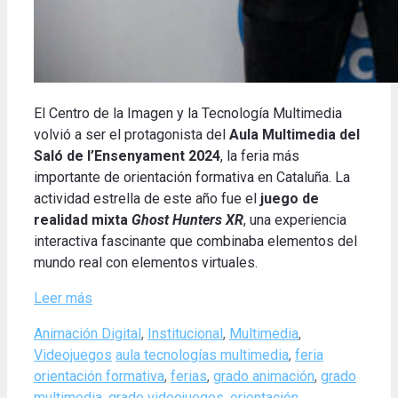
El Centro de la Imagen y la Tecnología Multimedia
volvió a ser el protagonista del
Aula Multimedia del
Saló de l’Ensenyament 2024
, la feria más
importante de orientación formativa en Cataluña.
La
actividad estrella de este año fue el
juego de
realidad mixta
Ghost Hunters XR
, una experiencia
interactiva fascinante que combinaba elementos del
mundo real con elementos virtuales
.
Leer más
Categories
Animación Digital
,
Institucional
,
Multimedia
,
Tags
Videojuegos
aula tecnologías multimedia
,
feria
orientación formativa
,
ferias
,
grado animación
,
grado
multimedia
,
grado videojuegos
,
orientación