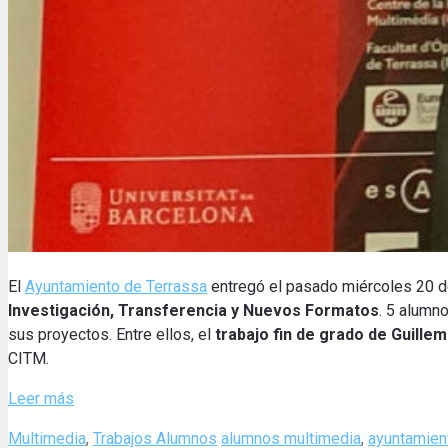
El
Ayuntamiento de Terrassa
entregó el pasado miércoles 20 d
Investigación, Transferencia y Nuevos Formatos
. 5 alumn
sus proyectos. Entre ellos, el
trabajo fin de grado de Guille
CITM.
Leer más
Categories
Tags
Multimedia
,
Trabajos Alumnos
alumnos multimedia
,
ayuntamien