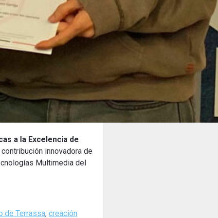
cas a la Excelencia de
 contribución innovadora de
Tecnologías Multimedia del
o de Terrassa
,
creación