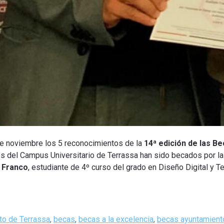
e noviembre los 5 reconocimientos de la
14ª edición de las Be
os del Campus Universitario de Terrassa han sido becados por la
m Franco
, estudiante de 4º curso del grado en Diseño Digital y 
to de Terrassa
,
becas
,
becas a la excelencia
,
becas ayuntamient