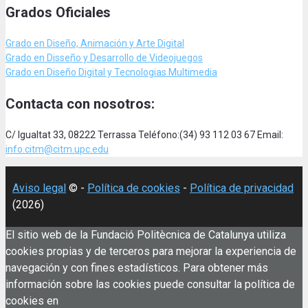
Grados Oficiales
Grado en Diseño, Animación
y Arte Digital
Grado en Disseño y Desarrollo de Videojuegos
Grado en Diseño Digital y Tecnologias Multimedia
Contacta con nosotros:
C/ Igualtat 33, 08222 Terrassa Teléfono:(34) 93 112 03 67 Email:
info.citm@citm.upc.edu
Aviso legal
© -
Política de cookies
-
Política de privacidad
(2026)
El sitio web de la Fundació Politècnica de Catalunya utiliza
cookies propias y de terceros para mejorar la experiencia de
navegación y con fines estadísticos. Para obtener más
información sobre las cookies puede consultar la política de
cookies en