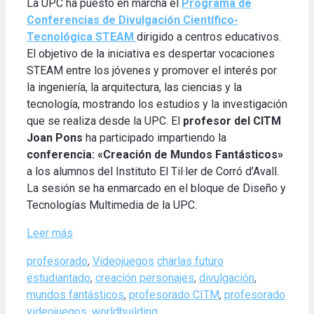
La UPC ha puesto en marcha el
Programa de
Conferencias de Divulgación Científico-
Tecnológica STEAM
dirigido a centros educativos.
El objetivo de la iniciativa es despertar vocaciones
STEAM entre los jóvenes y promover el interés por
la ingeniería, la arquitectura, las ciencias y la
tecnología, mostrando los estudios y la investigación
que se realiza desde la UPC. El
profesor del CITM
Joan Pons
ha participado impartiendo la
conferencia: «Creación de Mundos Fantásticos»
a los alumnos del Instituto El Til·ler de Corró d’Avall.
La sesión se ha enmarcado en el bloque de Diseño y
Tecnologías Multimedia de la UPC.
Leer más
Categories
Tags
profesorado
,
Videojuegos
charlas futuro
estudiantado
,
creación personajes
,
divulgación
,
mundos fantásticos
,
profesorado CITM
,
profesorado
videojuegos
,
worldbuilding