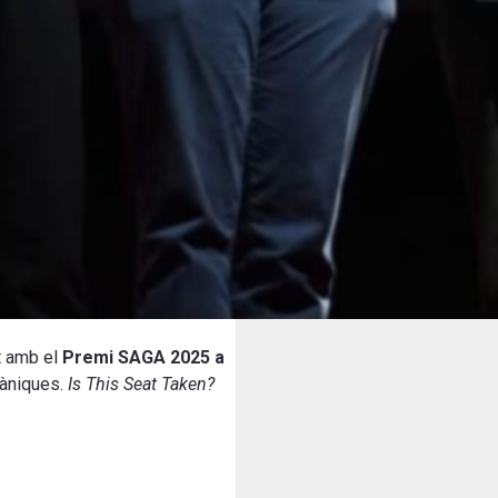
t amb el
Premi SAGA 2025 a
càniques.
Is This Seat Taken?