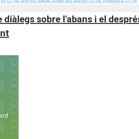
mni CITM
,
premis SAGA
,
projectes alumni CITM
,
videojocs CITM
 diàlegs sobre l’abans i el despré
ent