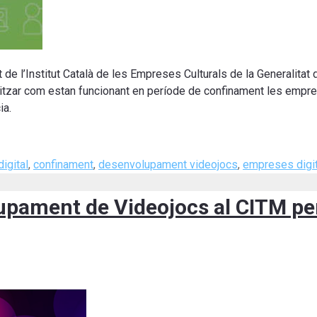
 de l’Institut Català de les Empreses Culturals de la Generalitat 
litzar com estan funcionant en període de confinament les empres
ia.
igital
,
confinament
,
desenvolupament videojocs
,
empreses digi
upament de Videojocs al CITM per