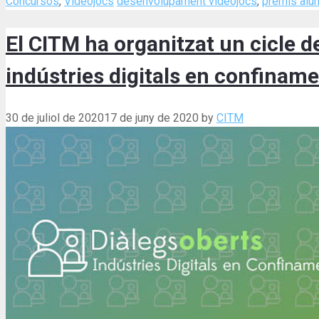
Categories
Tags
Concursos
,
Videojocs
desenvolupament videojocs
,
premis alu
El CITM ha organitzat un cicle de
indústries digitals en confinam
30 de juliol de 2020
17 de juny de 2020
by
CITM