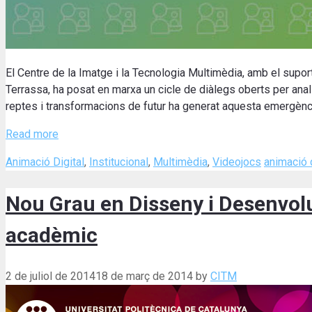
El Centre de la Imatge i la Tecnologia Multimèdia, amb el suport
Terrassa, ha posat en marxa un cicle de diàlegs oberts per ana
reptes i transformacions de futur ha generat aquesta emergènc
Read more
Categories
Tags
Animació Digital
,
Institucional
,
Multimèdia
,
Videojocs
animació d
Nou Grau en Disseny i Desenvol
acadèmic
2 de juliol de 2014
18 de març de 2014
by
CITM