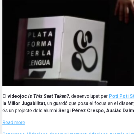
El
videojoc
Is This Seat Taken?
, desenvolupat per
Poti Poti S
la Millor Jugabilitat
, un guardó que posa el focus en el disseny
és un projecte dels alumni
Sergi Pérez Crespo, Ausiàs Dal
Read more