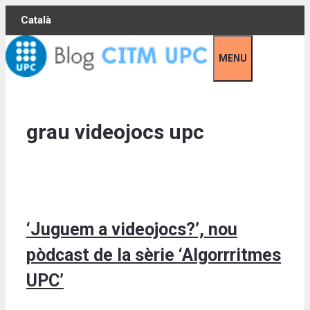
Skip
Català
to
content
MENU
grau videojocs upc
‘Juguem a videojocs?’, nou
pòdcast de la sèrie ‘Algorrritmes
UPC’