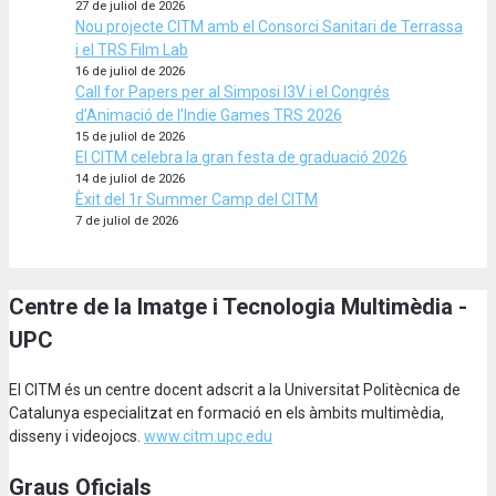
27 de juliol de 2026
Nou projecte CITM amb el Consorci Sanitari de Terrassa
i el TRS Film Lab
16 de juliol de 2026
Call for Papers per al Simposi I3V i el Congrés
d’Animació de l’Indie Games TRS 2026
15 de juliol de 2026
El CITM celebra la gran festa de graduació 2026
14 de juliol de 2026
Èxit del 1r Summer Camp del CITM
7 de juliol de 2026
Centre de la Imatge i Tecnologia Multimèdia -
UPC
El CITM és un centre docent adscrit a la Universitat Politècnica de
Catalunya especialitzat en formació en els àmbits multimèdia,
disseny i videojocs.
www.citm.upc.edu
Graus Oficials