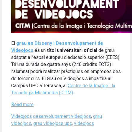
El
grau en Disseny i Desenvolupament de
Videojocs
és un
títol universitari oficial
de grau,
adaptat a l’espai europeu d’educació superior (EEES).
Té una durada de quatre anys (240 crèdits ECTS) i
l’alumnat podrà realitzar pràctiques en empreses des
de tercer curs. El Grau en Videojocs s’impartirà al
Campus UPC a Terrassa, al
Centre de la Imatge i la
Tecnologia Multimèdia (CITM)
.
Read more
Categories
Tags
Videojocs
desenvolupament videojocs
,
grau
videojocs
,
grau videojocs upc
,
videojocs