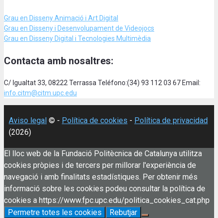
Grau en Disseny Animació
i Art Digital
Grau en Disseny i Desenvolupament de Videojocs
Grau en Disseny Digital i Tecnologies Multimèdia
Contacta amb nosaltres:
C/ Igualtat 33, 08222 Terrassa Teléfono:(34) 93 112 03 67 Email:
info.citm@citm.upc.edu
Aviso legal
© -
Política de cookies
-
Política de privacidad
(2026)
El lloc web de la Fundació Politècnica de Catalunya utilitza
cookies pròpies i de tercers per millorar l'experiència de
navegació i amb finalitats estadístiques. Per obtenir més
informació sobre les cookies podeu consultar la política de
cookies a https://www.fpc.upc.edu/politica_cookies_cat.php
Permetre totes les cookies
Rebutjar