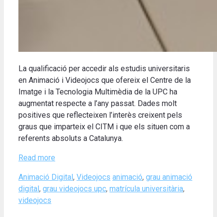
La qualificació per accedir als estudis universitaris
en Animació i Videojocs que ofereix el Centre de la
Imatge i la Tecnologia Multimèdia de la UPC ha
augmentat respecte a l’any passat. Dades molt
positives que reflecteixen l’interès creixent pels
graus que imparteix el CITM i que els situen com a
referents absoluts a Catalunya.
Read more
Categories
Tags
Animació Digital
,
Videojocs
animació
,
grau animació
digital
,
grau videojocs upc
,
matrícula universitària
,
videojocs