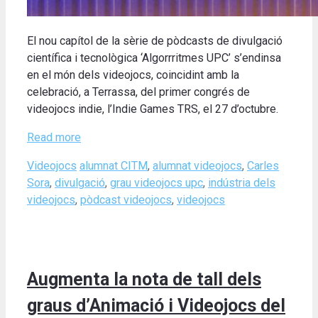
El nou capítol de la sèrie de pòdcasts de divulgació
científica i tecnològica ‘Algorrritmes UPC’ s’endinsa
en el món dels videojocs, coincidint amb la
celebració, a Terrassa, del primer congrés de
videojocs indie, l’Indie Games TRS, el 27 d’octubre.
Read more
Categories
Tags
Videojocs
alumnat CITM
,
alumnat videojocs
,
Carles
Sora
,
divulgació
,
grau videojocs upc
,
indústria dels
videojocs
,
pòdcast videojocs
,
videojocs
Augmenta la nota de tall dels
graus d’Animació i Videojocs del