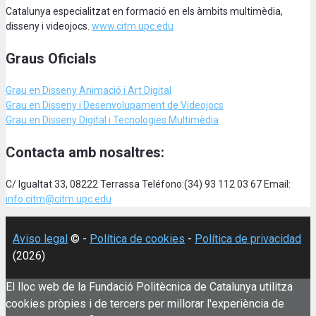
Catalunya especialitzat en formació en els àmbits multimèdia,
disseny i videojocs.
www.citm.upc.edu
Graus Oficials
Grau en Disseny Animació
i Art Digital
Grau en Disseny i Desenvolupament de Videojocs
Grau en Disseny Digital i Tecnologies Multimèdia
Contacta amb nosaltres:
C/ Igualtat 33, 08222 Terrassa Teléfono:(34) 93 112 03 67 Email:
info.citm@citm.upc.edu
Aviso legal
© -
Política de cookies
-
Política de privacidad
(2026)
El lloc web de la Fundació Politècnica de Catalunya utilitza
cookies pròpies i de tercers per millorar l'experiència de