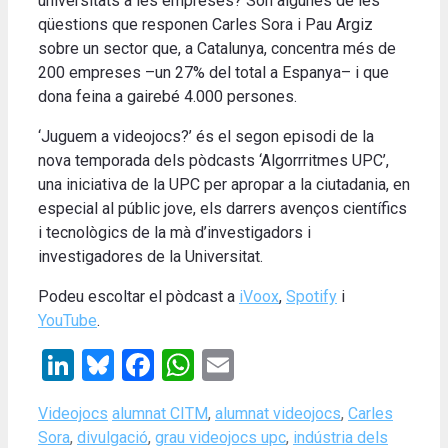
universitats a les empreses? Són algunes de les
qüestions que responen Carles Sora i Pau Argiz
sobre un sector que, a Catalunya, concentra més de
200 empreses –un 27% del total a Espanya– i que
dona feina a gairebé 4.000 persones.
‘Juguem a videojocs?’ és el segon episodi de la
nova temporada dels pòdcasts ‘Algorrritmes UPC’,
una iniciativa de la UPC per apropar a la ciutadania, en
especial al públic jove, els darrers avenços científics
i tecnològics de la mà d’investigadors i
investigadores de la Universitat.
Podeu escoltar el pòdcast a
iVoox
,
Spotify
i
YouTube
.
LinkedIn
Bluesky
Facebook
WhatsApp
Email
Categories
Tags
Videojocs
alumnat CITM
,
alumnat videojocs
,
Carles
Sora
,
divulgació
,
grau videojocs upc
,
indústria dels