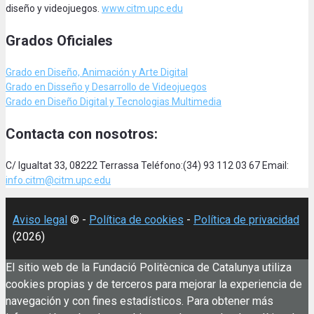
diseño y videojuegos.
www.citm.upc.edu
Grados Oficiales
Grado en Diseño, Animación
y Arte Digital
Grado en Disseño y Desarrollo de Videojuegos
Grado en Diseño Digital y Tecnologias Multimedia
Contacta con nosotros:
C/ Igualtat 33, 08222 Terrassa Teléfono:(34) 93 112 03 67 Email:
info.citm@citm.upc.edu
Aviso legal
© -
Política de cookies
-
Política de privacidad
(2026)
El sitio web de la Fundació Politècnica de Catalunya utiliza
cookies propias y de terceros para mejorar la experiencia de
navegación y con fines estadísticos. Para obtener más