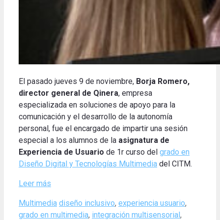
El pasado jueves 9 de noviembre,
Borja Romero,
director general de Qinera
, empresa
especializada en soluciones de apoyo para la
comunicación y el desarrollo de la autonomía
personal, fue el encargado de impartir una sesión
especial a los alumnos de la
asignatura de
Experiencia de Usuario
de 1r curso del
grado en
Diseño Digital y Tecnologías Multimedia
del CITM.
Leer más
Categories
Tags
Multimedia
diseño inclusivo
,
experiencia usuario
,
grado en multimedia
,
integración multisensorial
,