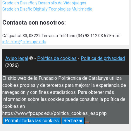
Grado en Disseño y Desarrollo de Videojuegos
Grado en Diseño Digital y Tecnologias Multimedia
Contacta con nosotros:
C/ Igualtat 33, 08222 Terrassa Teléfono:(34) 93 112 03 67 Email:
info.citm@citm.upc.edu
Aviso legal
© -
Política de cookies
-
Política de privacidad
(2026)
El sitio web de la Fundació Politècnica de Catalunya utiliza
cookies propias y de terceros para mejorar la experiencia de
navegación y con fines estadísticos. Para obtener más
información sobre las cookies puede consultar la política de
cookies en
https://www.fpc.upc.edu/politica_cookies_esp.php
Permitir todas las cookies
Rechazar