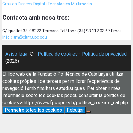
Grau en Disseny Digital i Tecnologies Multimèdia
Contacta amb nosaltres:
C/ Igualtat 33, 08222 Terrassa Teléfono:(34) 93 112 03 67 Email:
info.citm@citm.upc.edu
Aviso legal
© -
Política de cookies
-
Política de privacidad
(2026)
El lloc web de la Fundació Politècnica de Catalunya utilitza
cookies pròpies i de tercers per millorar l'experiència de
navegació i amb finalitats estadístiques. Per obtenir més
informació sobre les cookies podeu consultar la política de
cookies a https://www.fpc.upc.edu/politica_cookies_cat.php
Permetre totes les cookies
Rebutjar