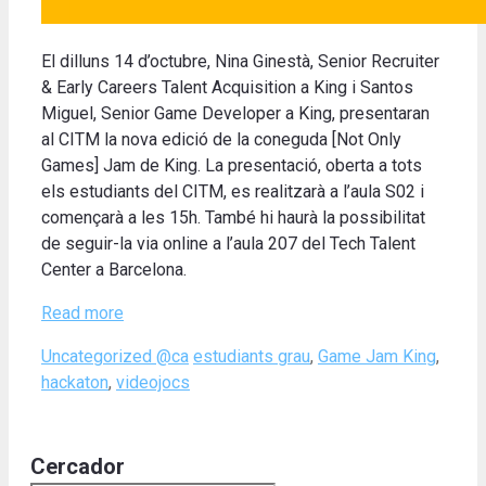
El dilluns 14 d’octubre, Nina Ginestà, Senior Recruiter
& Early Careers Talent Acquisition a King i Santos
Miguel, Senior Game Developer a King, presentaran
al CITM la nova edició de la coneguda [Not Only
Games] Jam de King. La presentació, oberta a tots
els estudiants del CITM, es realitzarà a l’aula S02 i
començarà a les 15h.
També hi haurà
la possibilitat
de seguir-la
via online
a l’aula
207
del Tech
Talent
Center
a Barcelona.
Read more
Categories
Tags
Uncategorized @ca
estudiants grau
,
Game Jam King
,
hackaton
,
videojocs
Cercador