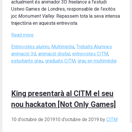
actualment és animador 3D
freelance
a l’estudi
Ustwo Games de Londres, responsable de l’exitós
joc
Monument Valley
. Repassem tota la seva intensa
trajectòria en aquesta entrevista.
Read more
Categories
Tags
Entrevistes alumni
,
Multimèdia
,
Treballs Alumnes
animació 3d
,
animació digital
,
entrevistes CITM
,
estudiants grau
,
graduats CITM
,
grau en multimèdia
King presentarà al CITM el seu
nou hackaton [Not Only Games]
10 d'octubre de 2019
10 d'octubre de 2019
by
CITM