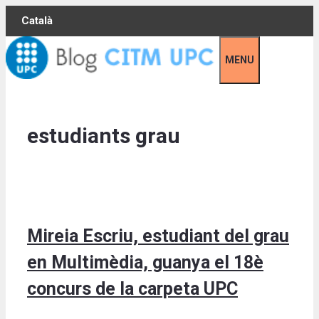
Skip
Català
to
content
MENU
estudiants grau
Mireia Escriu, estudiant del grau
en Multimèdia, guanya el 18è
concurs de la carpeta UPC