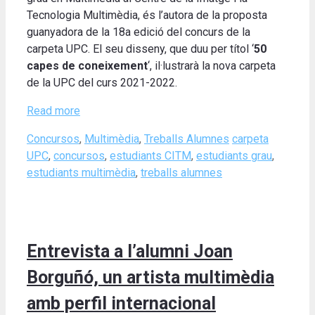
Tecnologia Multimèdia, és l’autora de la proposta
guanyadora de la 18a edició del concurs de la
carpeta UPC. El seu disseny, que duu per títol ‘
50
capes de coneixement
‘, il·lustrarà la nova carpeta
de la UPC del curs 2021-2022.
Read more
Categories
Tags
Concursos
,
Multimèdia
,
Treballs Alumnes
carpeta
UPC
,
concursos
,
estudiants CITM
,
estudiants grau
,
estudiants multimèdia
,
treballs alumnes
Entrevista a l’alumni Joan
Borguñó, un artista multimèdia
amb perfil internacional