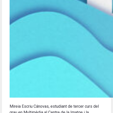
Mireia Escriu Cánovas, estudiant de tercer curs del
grau en Multimèdia al Centre de la Imatge i la