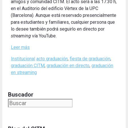
amigos y comunidad CITM. El acto será a las 17.30 h,
en el Auditorio del edificio Vèrtex de la UPC
(Barcelona). Aunque está reservado presencialmente
para estudiantes y familiares, cualquier persona que
lo desee también podrá seguirlo en directo por
streaming
vía YouTube.
Leer más
Categories
Tags
Institucional
acto graduación
,
fiesta de graduación
,
graduación CITM
,
graduación en directo
,
graduación
en streaming
Buscador