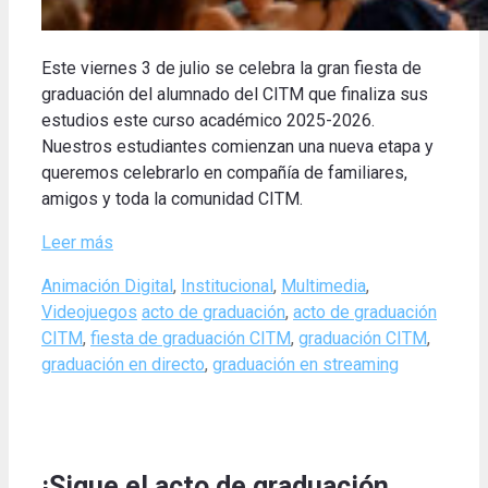
Este viernes 3 de julio se celebra la gran fiesta de
graduación del alumnado del CITM que finaliza sus
estudios este curso académico 2025-2026.
Nuestros estudiantes comienzan una nueva etapa y
queremos celebrarlo en compañía de familiares,
amigos y toda la comunidad CITM.
Leer más
Categories
Animación Digital
,
Institucional
,
Multimedia
,
Tags
Videojuegos
acto de graduación
,
acto de graduación
CITM
,
fiesta de graduación CITM
,
graduación CITM
,
graduación en directo
,
graduación en streaming
¡Sigue el acto de graduación