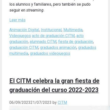
los alumnos y familiares, pero también se pudo
seguir en
streaming
.
Leer más
Categories
Animación Digital
,
Institucional
,
Multimedia
,
Tags
Videojuegos
acto de graduación CITM
,
acto
graduación
,
alumnado CITM
,
fiesta de graduación
,
graduación CITM
,
graduados animación
,
graduados
multimedia
,
graduados videojuegos
El CITM celebra la gran fiesta de
graduación del curso 2022-2023
06/09/2023
21/07/2023
by
CITM