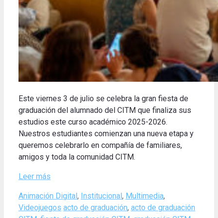
Este viernes 3 de julio se celebra la gran fiesta de
graduación del alumnado del CITM que finaliza sus
estudios este curso académico 2025-2026.
Nuestros estudiantes comienzan una nueva etapa y
queremos celebrarlo en compañía de familiares,
amigos y toda la comunidad CITM.
Leer más
Categories
Animación Digital
,
Institucional
,
Multimedia
,
Tags
Videojuegos
acto de graduación
,
acto de graduación