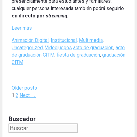
presencialmente para estudiantes y familiares,
cualquier persona interesada también podrá seguirlo
en directo por
streaming
.
Leer más
Categories
Animación Digital
,
Institucional
,
Multimedia
,
Tags
Uncategorized
,
Videojuegos
acto de graduación
,
acto
de graduación CITM
,
fiesta de graduación
,
graduación
CITM
Older posts
Page
Page
1
2
Next
→
Buscador