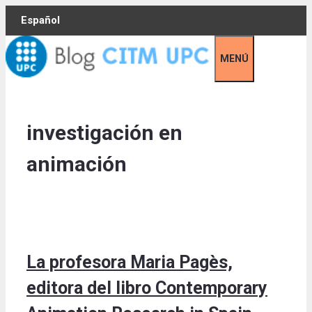
Skip
Español
to
content
MENÚ
investigación en
animación
La profesora Maria Pagès,
editora del libro Contemporary