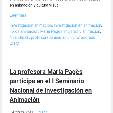
en animación y cultura visual.
Leer más
Categories
Tags
Investigación
animación
,
investigación en animación
,
libros animación
,
Maria Pagès
,
mujeres y animación
,
Nea Elhrich
,
profesorado animación
,
profesorado
CITM
La profesora Maria Pagès
participa en el I Seminario
Nacional de Investigación en
Animación
24/12/2024
by
CITM