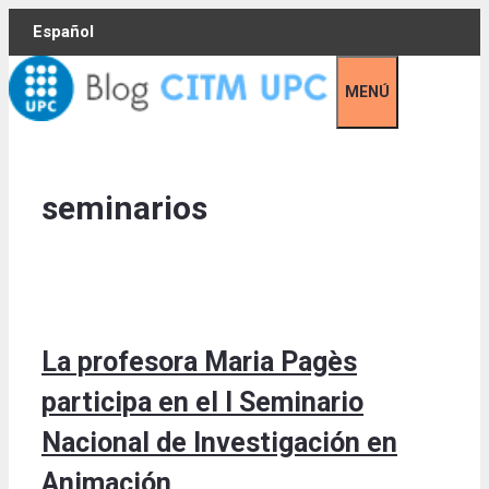
Skip
Español
to
content
MENÚ
seminarios
La profesora Maria Pagès
participa en el I Seminario
Nacional de Investigación en
Animación