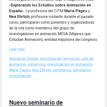
«
Explorando los Estudios sobre Animación en
España
«. La profesora del CITM
Maria Pàges
y
Nea Ehrlich
, profesora visitante durante el pasado
curso, participaron como ponentes y organizadoras
de la cita como miembros del grupo de
investigadoras en animación MESA (Mujeres que
Estudian Animación), entidad impulsora del congreso.
Leer más
Categories
Tags
Animación Digital
,
Investigación
animación
,
cine de
animación
,
congresos
,
investigación en animación
,
Maria Pagès
,
Nea Elhrich
,
seminarios
,
seminarios
investigación
Nuevo seminario de