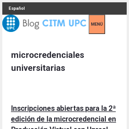
Skip
Español
to
content
MENÚ
microcredenciales
universitarias
Inscripciones abiertas para la 2ª
edición de la microcredencial en