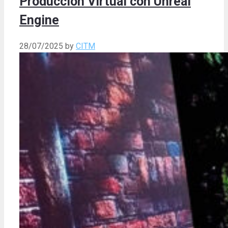
Producción Virtual con Unreal
Engine
28/07/2025
by
CITM