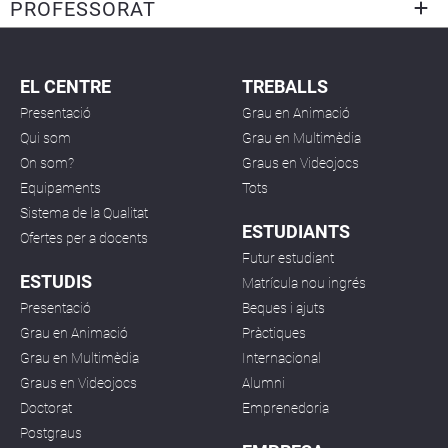
PROFESSORAT
EL CENTRE
TREBALLS
Presentació
Grau en Animació
Qui som
Grau en Multimèdia
On som?
Graus en Videojocs
Equipaments
Tots
Sistema de la Qualitat
ESTUDIANTS
Ofertes per a docents
Futur estudiant
ESTUDIS
Matrícula nou ingrés
Presentació
Beques i ajuts
Grau en Animació
Pràctiques
Grau en Multimèdia
Internacional
Graus en Videojocs
Alumni
Doctorat
Emprenedoria
Postgraus