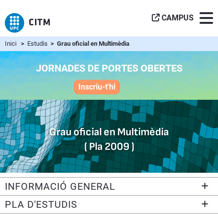
CAMPUS
Inici
>
Estudis
> Grau oficial en Multimèdia
JORNADES DE PORTES OBERTES
Inscriu-t'hi
Grau oficial en Multimèdia
( Pla 2009 )
INFORMACIÓ GENERAL
PLA D'ESTUDIS