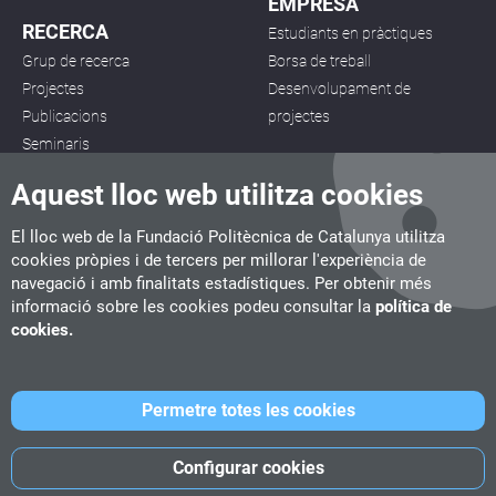
EMPRESA
RECERCA
Estudiants en pràctiques
Grup de recerca
Borsa de treball
Projectes
Desenvolupament de
Publicacions
projectes
Seminaris
Aquest lloc web utilitza cookies
El lloc web de la Fundació Politècnica de Catalunya utilitza
cookies pròpies i de tercers per millorar l'experiència de
navegació i amb finalitats estadístiques. Per obtenir més
CITM
informació sobre les cookies podeu consultar la
política de
C/ de la Igualtat, 33, 08222 Terrassa
cookies.
Tel. 93 112 03 67
info.citm@citm.upc.edu
Permetre totes les cookies
UPC
UPC School
UPC Videogames
Configurar cookies