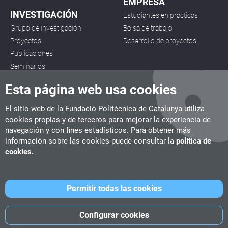
EMPRESA
INVESTIGACIÓN
Estudiantes en prácticas
Grupo de investigación
Bolsa de trabajo
Proyectos
Desarrollo de proyectos
Publicaciones
Seminarios
Esta página web usa cookies
El sitio web de la Fundació Politècnica de Catalunya utiliza
cookies propias y de terceros para mejorar la experiencia de
navegación y con fines estadísticos. Para obtener más
CITM
información sobre las cookies puede consultar la
política de
C/ de la Igualtat, 33, 08222 Terrassa
cookies.
Tel. 93 112 03 67
info.citm@citm.upc.edu
Permitir todas las cookies
UPC
UPC School
UPC Videogames
Configurar cookies