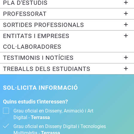
PLA D'ESTUDIS
PROFESSORAT
SORTIDES PROFESSIONALS
ENTITATS I EMPRESES
COL·LABORADORES
TESTIMONIS I NOTÍCIES
TREBALLS DELS ESTUDIANTS
SOL·LICITA INFORMACIÓ
Quins estudis t'interessen?
Grau oficial en Disseny, Animació i Art
Digital -
Terrassa
Grau oficial en Disseny Digital i Tecnologies
Multimèdia -
Terrassa