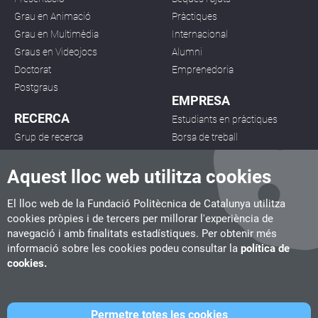
Grau en Animació
Pràctiques
Grau en Multimèdia
Internacional
Graus en Videojocs
Alumni
Doctorat
Emprenedoria
Postgraus
EMPRESA
RECERCA
Estudiants en pràctiques
Grup de recerca
Borsa de treball
Projectes
Desenvolupament de
Aquest lloc web utilitza cookies
Publicacions
projectes
Seminaris
El lloc web de la Fundació Politècnica de Catalunya utilitza
cookies pròpies i de tercers per millorar l'experiència de
navegació i amb finalitats estadístiques. Per obtenir més
informació sobre les cookies podeu consultar la
política de
cookies.
CITM
C/ de la Igualtat, 33, 08222 Terrassa
Tel. 93 112 03 67
info.citm@citm.upc.edu
Permetre totes les cookies