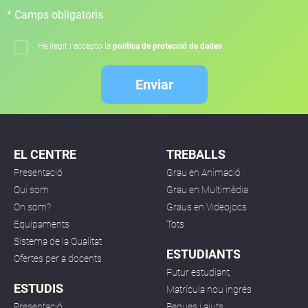
* Camps obligatoris
He llegit i accepto la
política de protecció de dades
Enviar
EL CENTRE
TREBALLS
Presentació
Grau en Animació
Qui som
Grau en Multimèdia
On som?
Graus en Videojocs
Equipaments
Tots
Sistema de la Qualitat
ESTUDIANTS
Ofertes per a docents
Futur estudiant
ESTUDIS
Matrícula nou ingrés
Presentació
Beques i ajuts