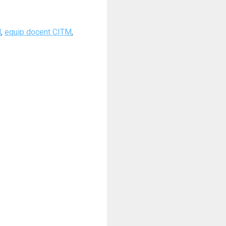
l
,
equip docent CITM
,