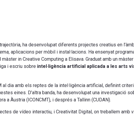
a trajectòria, ha desenvolupat diferents projectes creatius en l’àm
inema
, aplicacions per mòbil i instal·lacions. Ha ensenyat programac
el màster in Creative Computing a Elisava. Graduat amb un màste
iga i escriu sobre
intel·ligència artificial aplicada a les arts v
dia amb els reptes de la intel·ligència artificial, definint criteri
questes eines. D’altra banda, ha desenvolupat una investigació so
mera a Àustria (ICONCMT), i després a Tallinn (CUDAN).
ectes de vídeo interactiu, i Creativitat Digital, on treballem amb
v