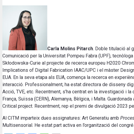
Carla Molins Pitarch
. Doble titulació a
Comunicació per la Universitat Pompeu Fabra (UPF), tecnòloga c
Skłodowska-Curie al projecte de recerca europeu H2020 Chrom
Implications of Digital Fabrication IAAC/UPC i el màster Des
EUA. En la seva etapa als EUA, comença la recerca en experiènc
interacció. Professionalment, ha estat directora de disseny digit
Acció, TVE, etc. Recentment, s’ha centrat en la investigació i la
França, Suïssa (CERN), Alemanya, Bèlgica, i Malta. Guardon
Critical project. Recentment, rep el premi de divulgació 2023 pe
Al CITM imparteix dues assignatures: Art Generatiu amb
Proce
Multisensorial. He estat part activa en l’organització del con