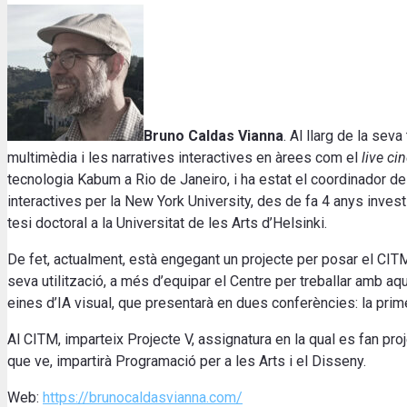
Bruno Caldas Vianna
. Al llarg de la sev
multimèdia i les narratives interactives en àrees com el
live c
tecnologia Kabum a Rio de Janeiro, i ha estat el coordinador d
interactives per la New York University, des de fa 4 anys invest
tesi doctoral a la Universitat de les Arts d’Helsinki.
De fet, actualment, està engegant un projecte per posar el CITM al 
seva utilització, a més d’equipar el Centre per treballar amb a
eines d’IA visual, que presentarà en dues conferències: la pri
Al CITM, imparteix Projecte V, assignatura en la qual es fan proj
que ve, impartirà Programació per a les Arts i el Disseny.
Web:
https://brunocaldasvianna.com/