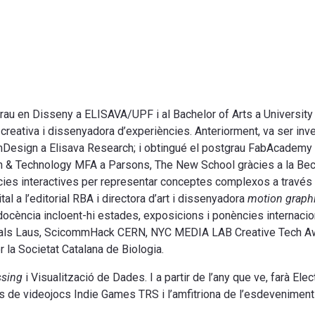
l grau en Disseny a ELISAVA/UPF i al Bachelor of Arts a Universit
reativa i dissenyadora d’experiències. Anteriorment, va ser inv
Design a Elisava Research; i obtingué el postgrau FabAcademy 
ign & Technology MFA a Parsons, The New School gràcies a la Bec
ies interactives per representar conceptes complexos a través de
al a l’editorial RBA i directora d’art i dissenyadora
motion graph
 docència incloent-hi estades, exposicions i ponències internacion
ada als Laus, ScicommHack CERN, NYC MEDIA LAB Creative Tech 
r la Societat Catalana de Biologia.
ssing
i Visualització de Dades. I a partir de l’any que ve, farà Elec
grés de videojocs Indie Games TRS i l’amfitriona de l’esdevenim