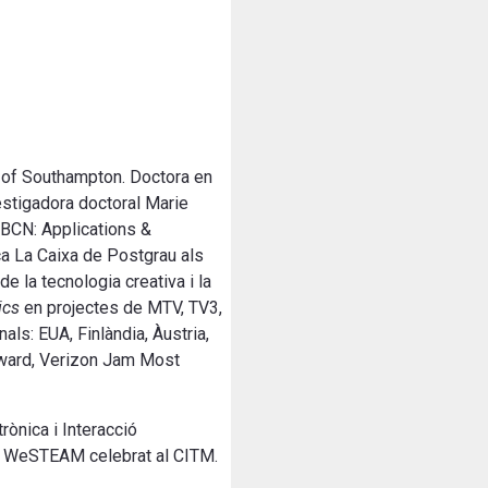
y of Southampton. Doctora en
estigadora doctoral Marie
BCN: Applications &
a La Caixa de Postgrau als
 la tecnologia creativa i la
ics
en projectes de MTV, TV3,
als: EUA, Finlàndia, Àustria,
Award, Verizon Jam Most
trònica i Interacció
ent WeSTEAM celebrat al CITM.