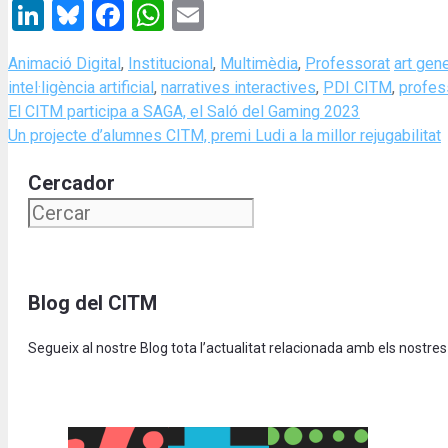
LinkedIn
Bluesky
Facebook
WhatsApp
Email
Categories
Tags
Animació Digital
,
Institucional
,
Multimèdia
,
Professorat
art gene
intel·ligència artificial
,
narratives interactives
,
PDI CITM
,
profes
El CITM participa a SAGA, el Saló del Gaming 2023
Un projecte d’alumnes CITM, premi Ludi a la millor rejugabilitat
Cercador
Blog del CITM
Segueix al nostre Blog tota l’actualitat relacionada amb els nostres