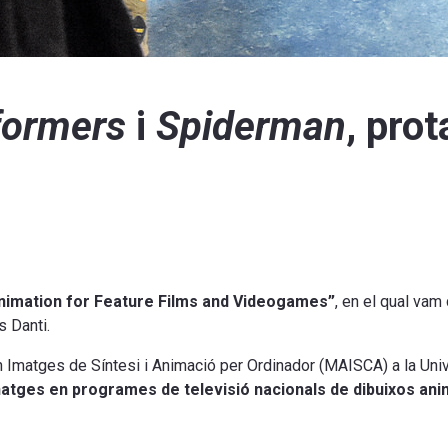
formers
i
Spiderman
, pro
nimation for Feature Films and Videogames”
, en el qual vam 
s Danti.
 Imatges de Síntesi i Animació per Ordinador (MAISCA) a la Unive
tges en programes de televisió nacionals de dibuixos ani