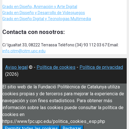
Grado en Diseño, Animación
y Arte Digital
Grado en Disseño y Desarrollo de Videojuegos
Grado en Diseño Digital y Tecnologias Multimedia
Contacta con nosotros:
C/ Igualtat 33, 08222 Terrassa Teléfono:(34) 93 112 03 67 Email:
info.citm@citm.upc.edu
Aviso legal
© -
Política de cookies
-
Política de privacidad
(2026)
El sitio web de la Fundació Politècnica de Catalunya utiliza
cookies propias y de terceros para mejorar la experiencia de
navegación y con fines estadísticos. Para obtener más
información sobre las cookies puede consultar la política de
cookies en
https://www.fpc.upc.edu/politica_cookies_esp.php
Permitir todas las cookies
Rechazar