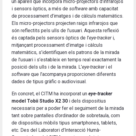
un aparell que incorpora micro-projectors d’infrarojos
i sensors òptics, a més de
software
amb capacitat
de processament d’imatges i de càlculs matemàtics.
Els micro-projectors projecten raigs infrarojos que
són reflectits pels ulls de l’usuari. Aquesta reflexió
és captada pels sensors òptics de l’
eye-tracker
i,
mitjançant processament d’imatge i càlculs
matemàtics, s’identifiquen els patrons de la mirada
de l’usuari i s’estableix en temps real exactament la
posició dels ulls i de la mirada. L’
eye-tracker
i el
software
que l’acompanya proporcionen diferents
dades de tipus gràfic o audiovisual.
En concret, el CITM ha incorporat un
eye-tracker
model Tobii Studio X2 30
i dels dispositius
necessaris per a poder fer el seguiment de la mirada
tant sobre pantalles d’ordinador de sobretaula, com
de dispositius mòbils tipus smartphones, tablets,
etc. Des del Laboratori d’Interacció Humà-