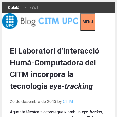
Skip
Català
Español
to
content
MENU
El Laboratori d’Interacció
Humà-Computadora del
CITM incorpora la
tecnologia
eye-tracking
20 de desembre de 2013
by
CITM
Aquesta tècnica s’aconsegueix amb un
eye-tracker
,