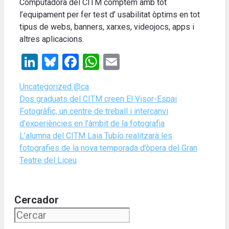
Computadora del CITM comptem amb tot
l’equipament per fer test d’ usabilitat òptims en tot
tipus de webs, banners, xarxes, videojocs, apps i
altres aplicacions.
LinkedIn
Bluesky
Facebook
WhatsApp
Email
Categories
Uncategorized @ca
Dos graduats del CITM creen El Visor-Espai
Fotogràfic, un centre de treball i intercanvi
d’experiències en l’àmbit de la fotografia
L’alumna del CITM Laia Tubío realitzarà les
fotografies de la nova temporada d’òpera del Gran
Teatre del Liceu
Cercador