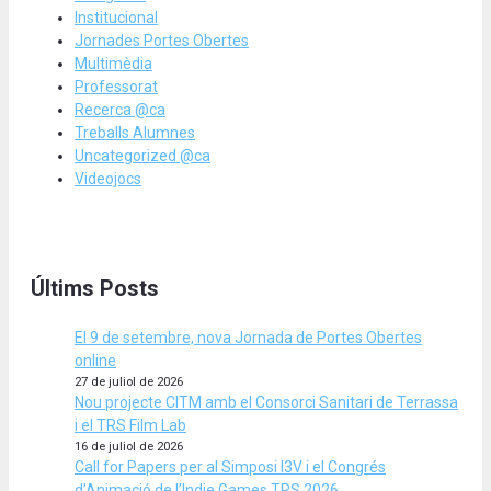
Institucional
Jornades Portes Obertes
Multimèdia
Professorat
Recerca @ca
Treballs Alumnes
Uncategorized @ca
Videojocs
Últims Posts
El 9 de setembre, nova Jornada de Portes Obertes
online
27 de juliol de 2026
Nou projecte CITM amb el Consorci Sanitari de Terrassa
i el TRS Film Lab
16 de juliol de 2026
Call for Papers per al Simposi I3V i el Congrés
d’Animació de l’Indie Games TRS 2026