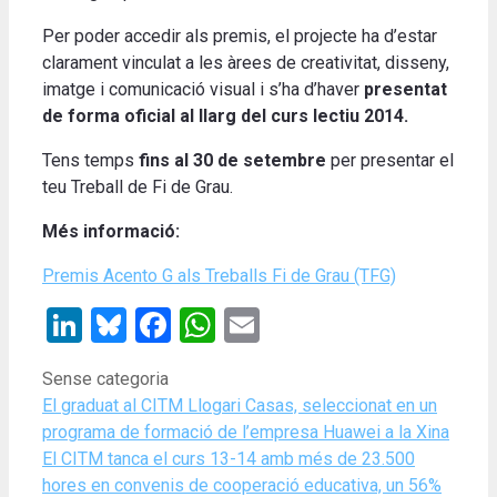
Per poder
accedir als
premis
,
el projecte
ha d’estar
clarament
vinculat a
les
àrees
de creativitat
,
disseny
,
imatge
i
comunicació
visual
i
s’ha d’haver
presentat
de forma
oficial
al llarg del
curs
lectiu
2014
.
Tens temps
fins al 30
de setembre
per
presentar el
teu
Treball de Fi
de Grau
.
Més informació:
Premis Acento G als Treballs Fi de Grau (TFG)
LinkedIn
Bluesky
Facebook
WhatsApp
Email
Categories
Sense categoria
El graduat al CITM Llogari Casas, seleccionat en un
programa de formació de l’empresa Huawei a la Xina
El CITM tanca el curs 13-14 amb més de 23.500
hores en convenis de cooperació educativa, un 56%