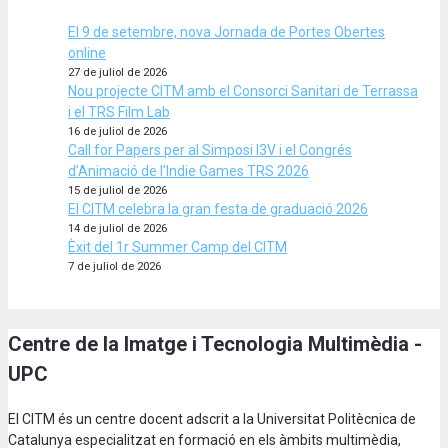
El 9 de setembre, nova Jornada de Portes Obertes
online
27 de juliol de 2026
Nou projecte CITM amb el Consorci Sanitari de Terrassa
i el TRS Film Lab
16 de juliol de 2026
Call for Papers per al Simposi I3V i el Congrés
d’Animació de l’Indie Games TRS 2026
15 de juliol de 2026
El CITM celebra la gran festa de graduació 2026
14 de juliol de 2026
Èxit del 1r Summer Camp del CITM
7 de juliol de 2026
Centre de la Imatge i Tecnologia Multimèdia -
UPC
El CITM és un centre docent adscrit a la Universitat Politècnica de
Catalunya especialitzat en formació en els àmbits multimèdia,