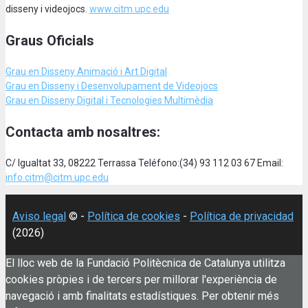
disseny i videojocs.
www.citm.upc.edu
Graus Oficials
Grau en Disseny Animació
i Art Digital
Grau en Disseny i Desenvolupament de Videojocs
Grau en Disseny Digital i Tecnologies Multimèdia
Contacta amb nosaltres:
C/ Igualtat 33, 08222 Terrassa Teléfono:(34) 93 112 03 67 Email:
info.citm@citm.upc.edu
Aviso legal
© -
Política de cookies
-
Política de privacidad
(2026)
El lloc web de la Fundació Politècnica de Catalunya utilitza
cookies pròpies i de tercers per millorar l'experiència de
navegació i amb finalitats estadístiques. Per obtenir més