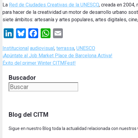
La
Red de Ciudades Creativas de la UNESCO
, creada en 2004, 
para hacer de la creatividad un motor de desarrollo urbano sost
siete ámbitos: artesanía y artes populares, artes digitales, cine
LinkedIn
Bluesky
Facebook
WhatsApp
Email
Categories
Tags
Institucional
audiovisual
,
terrassa
,
UNESCO
¡Apúntate al Job Market Place de Barcelona Activa!
Éxito del primer Winter CITMFest!
Buscador
Blog del CITM
Sigue en nuestro Blog toda la actualidad relacionada con nuestros