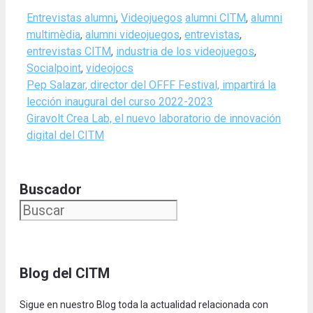
Categories
Tags
Entrevistas alumni
,
Videojuegos
alumni CITM
,
alumni
multimèdia
,
alumni videojuegos
,
entrevistas
,
entrevistas CITM
,
industria de los videojuegos
,
Socialpoint
,
videojocs
Pep Salazar, director del OFFF Festival, impartirá la
lección inaugural del curso 2022-2023
Giravolt Crea Lab, el nuevo laboratorio de innovación
digital del CITM
Buscador
Blog del CITM
Sigue en nuestro Blog toda la actualidad relacionada con