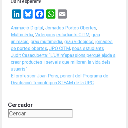
Us hi esperem!
LinkedIn
Bluesky
Facebook
WhatsApp
Email
Categories
Animació Digital
,
Jornades Portes Obertes
,
Tags
Multimèdia
,
Videojocs
estudiants CITM
,
grau
animació
,
grau multimedia
,
grau videojocs
,
jornades
de portes obertes
,
JPO CITM
,
nous estudiants
Judit Casacuberta: “L’UX m’apassiona perquè ajuda a
crear productes i serveis que milloren la vida dels
usuaris”
El professor Joan Pons, ponent del Programa de
Divulgació Tecnològica STEAM de la UPC
Cercador