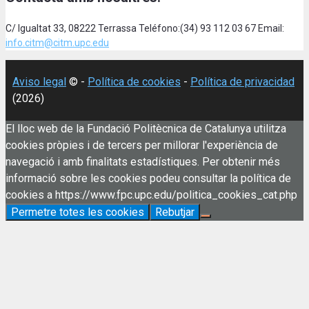
C/ Igualtat 33, 08222 Terrassa Teléfono:(34) 93 112 03 67 Email:
info.citm@citm.upc.edu
Aviso legal
© -
Política de cookies
-
Política de privacidad
(2026)
El lloc web de la Fundació Politècnica de Catalunya utilitza
cookies pròpies i de tercers per millorar l'experiència de
navegació i amb finalitats estadístiques. Per obtenir més
informació sobre les cookies podeu consultar la política de
cookies a https://www.fpc.upc.edu/politica_cookies_cat.php
Permetre totes les cookies
Rebutjar