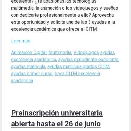
excelente? ¿Te apasionan las tecnologías
multimedia, la animación o los videojuegos y sueñas
con dedicarte profesionalmente a ello? Aprovecha
esta oportunidad y solicita una de las 3 ayudas a la
excelencia académica que ofrece el CITM.
Leer más
Categories
Tags
Animación Digital
,
Multimedia
,
Videojuegos
ayudas
excelencia académica
,
ayudas expediente excelente
,
ayudas matrícula
,
ayudas matrícula grados CITM
,
ayudas primer curso
,
beca CITM excelencia
académica
Preinscripción universitaria
abierta hasta el 26 de junio