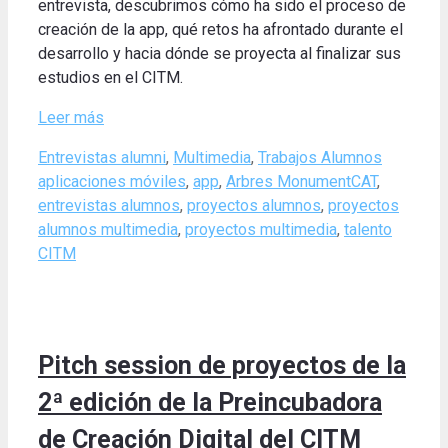
entrevista, descubrimos cómo ha sido el proceso de
creación de la app, qué retos ha afrontado durante el
desarrollo y hacia dónde se proyecta al finalizar sus
estudios en el CITM.
Leer más
Categories
Tags
Entrevistas alumni
,
Multimedia
,
Trabajos Alumnos
aplicaciones móviles
,
app
,
Arbres MonumentCAT
,
entrevistas alumnos
,
proyectos alumnos
,
proyectos
alumnos multimedia
,
proyectos multimedia
,
talento
CITM
Pitch session de proyectos de la
2ª edición de la Preincubadora
de Creación Digital del CITM