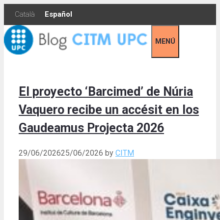
Skip
Català
Español
to
content
MENÚ
El proyecto ‘Barcimed’ de Núria
Vaquero recibe un accésit en los
Gaudeamus Projecta 2026
29/06/2026
25/06/2026
by
CITM