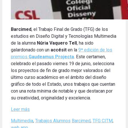
Barcimed
, el Trabajo Final de Grado (TFG) de los
estudios en Diseño Digital y Tecnologías Multimedia
de la alumna
Núria Vaquero Tell
, ha sido
galardonado con un
accésit
en la
9ª edición de los
premios
Gaudeamus Projecta
. Este certamen,
celebrado el pasado viernes 19 de junio, selecciona
los proyectos de fin de grado mejor valorados del
último curso académico en el ámbito del diseño
gráfico de todo el Estado, unos trabajos que cuentan
con una nota mínima de notable y que destacan por
su creatividad, originalidad y excelencia.
Leer más
Categories
Tags
Multimedia
,
Trabajos Alumnos
Barcimed
,
TFG CITM
,
web app