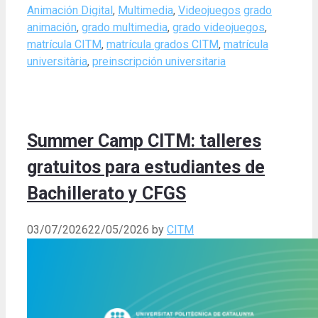
Categories
Tags
Animación Digital
,
Multimedia
,
Videojuegos
grado
animación
,
grado multimedia
,
grado videojuegos
,
matrícula CITM
,
matrícula grados CITM
,
matrícula
universitària
,
preinscripción universitaria
Summer Camp CITM: talleres
gratuitos para estudiantes de
Bachillerato y CFGS
03/07/2026
22/05/2026
by
CITM