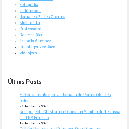
Fotografia
Institucional
Jornades Portes Obertes
Multimèdia
Professorat
Recerca @ca
Treballs Alumnes
Uncategorized @ca
Videojocs
Últims Posts
El 9 de setembre, nova Jornada de Portes Obertes
online
27 de juliol de 2026
Nou projecte CITM amb el Consorci Sanitari de Terrassa
i el TRS Film Lab
16 de juliol de 2026
Call for Papers per al Simposi I3V i el Congrés