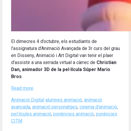
El dimecres 4 d’octubre, els estudiants de
l’assignatura d’Animació Avançada de 3r curs del grau
en Disseny, Animació i Art Digital van tenir el plaer
d’assistir a una xerrada virtual a càrrec de
Christian
Dan, animador 3D de la pel·lícula Súper Mario
Bros
.
Read more
Categories
Tags
Animació Digital
alumnes animació
,
animació
avançada
,
animació personatges
,
cinema d'animació
,
pel·lícules animació
,
ponències animació
,
ponències
CITM