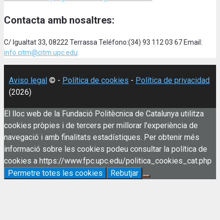
Contacta amb nosaltres:
C/ Igualtat 33, 08222 Terrassa Teléfono:(34) 93 112 03 67 Email:
info.citm@citm.upc.edu
Aviso legal
© -
Política de cookies
-
Política de privacidad
(2026)
El lloc web de la Fundació Politècnica de Catalunya utilitza
cookies pròpies i de tercers per millorar l'experiència de
navegació i amb finalitats estadístiques. Per obtenir més
informació sobre les cookies podeu consultar la política de
cookies a https://www.fpc.upc.edu/politica_cookies_cat.php
Permetre totes les cookies
Rebutjar