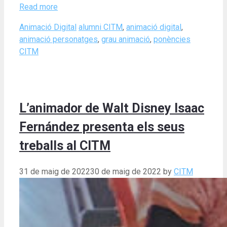
Read more
Categories
Tags
Animació Digital
alumni CITM
,
animació digital
,
animació personatges
,
grau animació
,
ponències
CITM
L’animador de Walt Disney Isaac
Fernández presenta els seus
treballs al CITM
31 de maig de 2022
30 de maig de 2022
by
CITM