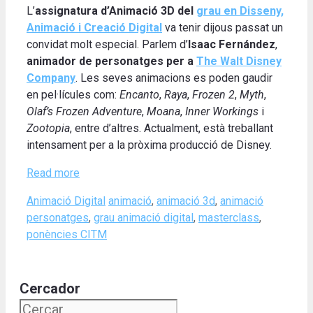
L’
assignatura d’Animació 3D del
grau en Disseny,
Animació i Creació Digital
va tenir dijous passat un
convidat molt especial. Parlem d’
Isaac Fernández
,
animador de personatges per a
The Walt Disney
Company
. Les seves animacions es poden gaudir
en pel·lícules com:
Encanto
,
Raya
,
Frozen 2
,
Myth
,
Olaf’s Frozen Adventure
,
Moana
,
Inner Workings
i
Zootopia
, entre d’altres. Actualment, està treballant
intensament per a la pròxima producció de Disney.
Read more
Categories
Tags
Animació Digital
animació
,
animació 3d
,
animació
personatges
,
grau animació digital
,
masterclass
,
ponències CITM
Cercador