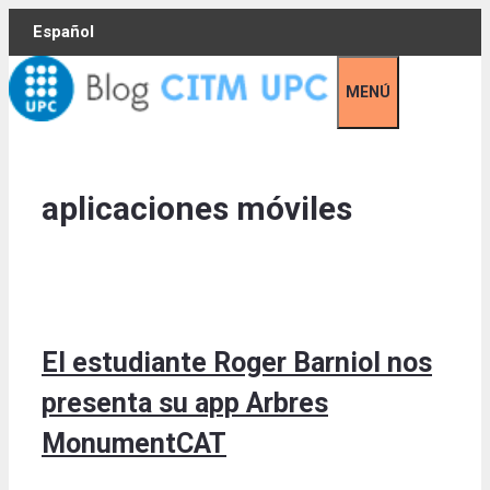
Skip
Español
to
content
MENÚ
aplicaciones móviles
El estudiante Roger Barniol nos
presenta su app Arbres
MonumentCAT