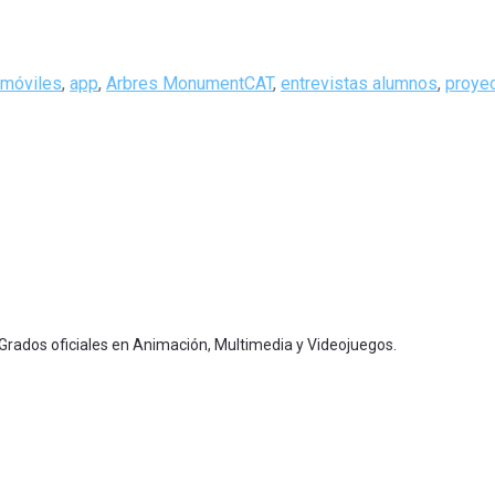
 móviles
,
app
,
Arbres MonumentCAT
,
entrevistas alumnos
,
proye
 Grados oficiales en Animación, Multimedia y Videojuegos.