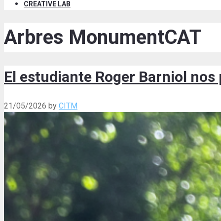
CREATIVE LAB
Arbres MonumentCAT
El estudiante Roger Barniol no
21/05/2026
by
CITM