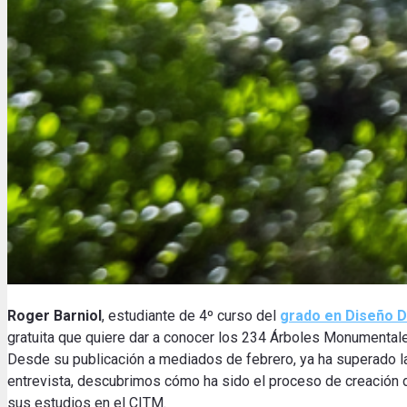
Roger Barniol
, estudiante de 4º curso del
grado en Diseño D
gratuita que quiere dar a conocer los 234 Árboles Monumentales 
Desde su publicación a mediados de febrero, ya ha superado l
entrevista, descubrimos cómo ha sido el proceso de creación de 
sus estudios en el CITM.