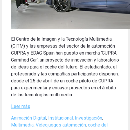
El Centro de la Imagen y la Tecnología Multimedia
(CITM) y las empresas del sector de la automoción
CUPRA y EDAG Spain han puesto en marcha ‘CUPRA
Gamified Car’, un proyecto de innovación y laboratorio
de ideas para el coche del futuro. El estudiantado, el
profesorado y las compañías participantes disponen,
desde el 25 de abril, de un coche piloto de CUPRA
para experimentar y ensayar proyectos en el ámbito
de las tecnologías multimedia.
Leer más
Categories
Animación Digital
,
Institucional
,
Investigación
,
Tags
Multimedia
,
Videojuegos
automoción
,
coche del