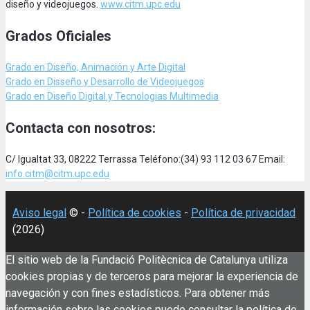
diseño y videojuegos.
www.citm.upc.edu
Grados Oficiales
Grado en Diseño, Animación
y Arte Digital
Grado en Disseño y Desarrollo de Videojuegos
Grado en Diseño Digital y Tecnologias Multimedia
Contacta con nosotros:
C/ Igualtat 33, 08222 Terrassa Teléfono:(34) 93 112 03 67 Email:
info.citm@citm.upc.edu
Aviso legal
© -
Política de cookies
-
Política de privacidad
(2026)
El sitio web de la Fundació Politècnica de Catalunya utiliza
cookies propias y de terceros para mejorar la experiencia de
navegación y con fines estadísticos. Para obtener más
información sobre las cookies puede consultar la política de