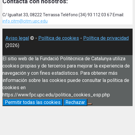
Contacta con nosotros:
C/ Igualtat 33, 08222 Terrassa Teléfono:(34) 93 112 03 67 Email:
info.citm@citm.upc.edu
Aviso legal
© -
Política de cookies
-
Política de privacidad
(2026)
El sitio web de la Fundació Politècnica de Catalunya utiliza
cookies propias y de terceros para mejorar la experiencia de
navegación y con fines estadísticos. Para obtener más
información sobre las cookies puede consultar la política de
cookies en
https://www.fpc.upc.edu/politica_cookies_esp.php
Permitir todas las cookies
Rechazar