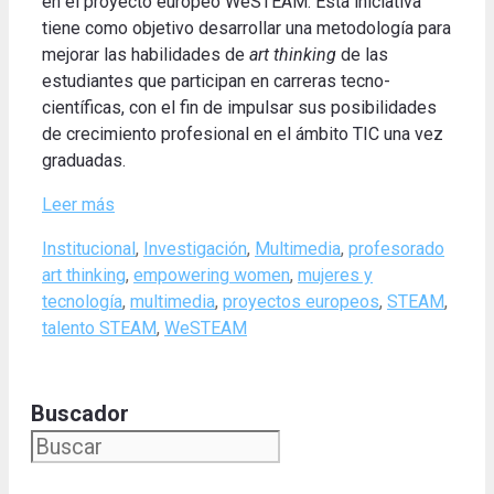
en el proyecto europeo WeSTEAM. Esta iniciativa
tiene como objetivo desarrollar una metodología para
mejorar las habilidades de
art thinking
de las
estudiantes que participan en carreras tecno-
científicas, con el fin de impulsar sus posibilidades
de crecimiento profesional en el ámbito TIC una vez
graduadas.
Leer más
Categories
Tags
Institucional
,
Investigación
,
Multimedia
,
profesorado
art thinking
,
empowering women
,
mujeres y
tecnología
,
multimedia
,
proyectos europeos
,
STEAM
,
talento STEAM
,
WeSTEAM
Buscador