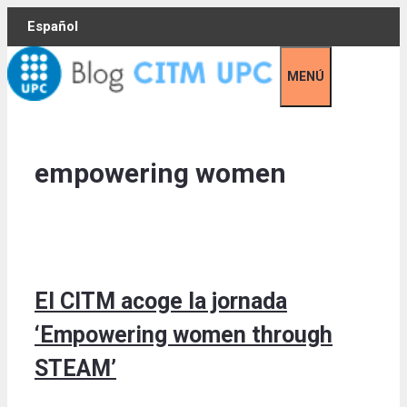
Skip
Español
to
content
MENÚ
empowering women
El CITM acoge la jornada
‘Empowering women through
STEAM’